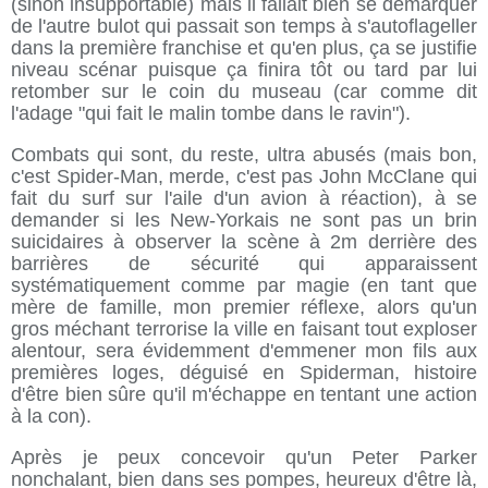
(sinon insupportable) mais il fallait bien se démarquer
de l'autre bulot qui passait son temps à s'autoflageller
dans la première franchise et qu'en plus, ça se justifie
niveau scénar puisque ça finira tôt ou tard par lui
retomber sur le coin du museau (car comme dit
l'adage "qui fait le malin tombe dans le ravin").
Combats qui sont, du reste, ultra abusés (mais bon,
c'est Spider-Man, merde, c'est pas John McClane qui
fait du surf sur l'aile d'un avion à réaction), à se
demander si les New-Yorkais ne sont pas un brin
suicidaires à observer la scène à 2m derrière des
barrières de sécurité qui apparaissent
systématiquement comme par magie (en tant que
mère de famille, mon premier réflexe, alors qu'un
gros méchant terrorise la ville en faisant tout exploser
alentour, sera évidemment d'emmener mon fils aux
premières loges, déguisé en Spiderman, histoire
d'être bien sûre qu'il m'échappe en tentant une action
à la con).
Après je peux concevoir qu'un Peter Parker
nonchalant, bien dans ses pompes, heureux d'être là,