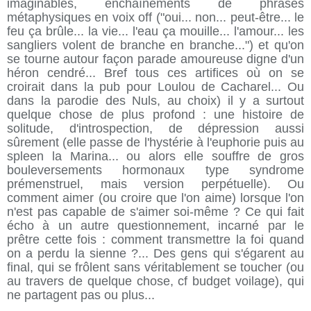
imaginables, enchaînements de phrases
métaphysiques en voix off ("oui... non... peut-être... le
feu ça brûle... la vie... l'eau ça mouille... l'amour... les
sangliers volent de branche en branche...") et qu'on
se tourne autour façon parade amoureuse digne d'un
héron cendré... Bref tous ces artifices où on se
croirait dans la pub pour Loulou de Cacharel... Ou
dans la parodie des Nuls, au choix) il y a surtout
quelque chose de plus profond : une histoire de
solitude, d'introspection, de dépression aussi
sûrement (elle passe de l'hystérie à l'euphorie puis au
spleen la Marina... ou alors elle souffre de gros
bouleversements hormonaux type syndrome
prémenstruel, mais version perpétuelle). Ou
comment aimer (ou croire que l'on aime) lorsque l'on
n'est pas capable de s'aimer soi-même ? Ce qui fait
écho à un autre questionnement, incarné par le
prêtre cette fois : comment transmettre la foi quand
on a perdu la sienne ?... Des gens qui s'égarent au
final, qui se frôlent sans véritablement se toucher (ou
au travers de quelque chose, cf budget voilage), qui
ne partagent pas ou plus...