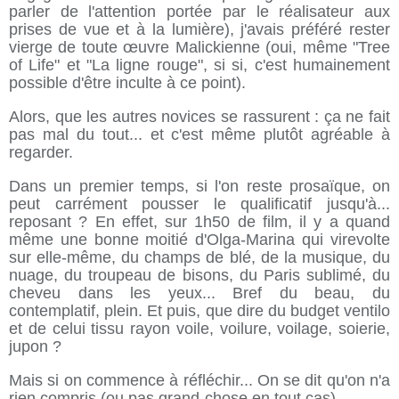
parler de l'attention portée par le réalisateur aux
prises de vue et à la lumière), j'avais préféré rester
vierge de toute œuvre Malickienne (oui, même "Tree
of Life" et "La ligne rouge", si si, c'est humainement
possible d'être inculte à ce point).
Alors, que les autres novices se rassurent : ça ne fait
pas mal du tout... et c'est même plutôt agréable à
regarder.
Dans un premier temps, si l'on reste prosaïque, on
peut carrément pousser le qualificatif jusqu'à...
reposant ? En effet, sur 1h50 de film, il y a quand
même une bonne moitié d'Olga-Marina qui virevolte
sur elle-même, du champs de blé, de la musique, du
nuage, du troupeau de bisons, du Paris sublimé, du
cheveu dans les yeux... Bref du beau, du
contemplatif, plein. Et puis, que dire du budget ventilo
et de celui tissu rayon voile, voilure, voilage, soierie,
jupon ?
Mais si on commence à réfléchir... On se dit qu'on n'a
rien compris (ou pas grand-chose en tout cas).