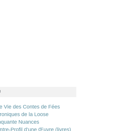
U
ie Vie des Contes de Fées
roniques de la Loose
nquante Nuances
tre-Profil d’une Œuvre (livres)