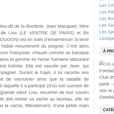
Les Cri
Les Ré
Les Ro
Les Sé
ieu-dit de la Borderie. Jean Macquart, frère
Les Spo
 de Lisa (LE VENTRE DE PARIS) et fils
Lexiqu
GON) est en train d’ensemencer la terre
 habile mouvement du poignet. C’est alors
À PR
 jeune Françoise, chaude comme un baraque
t ainsi la gamine en herse humaine labourant
est traînée. Elle est sauvée par Jean, qui
Fondat
pagner. Durant le trajet, il lui raconte ses
Club d'
é de menuisier ainsi que la bataille de
parle :
 à laquelle il a participé (d’où son surnom de
Voir le
a grande sœur Lise, enceinte de leur cousin
Overbl
lle doit mener sa vache au taureau, elle se
 la vache, littéralement, d’une petite main
CATÉ