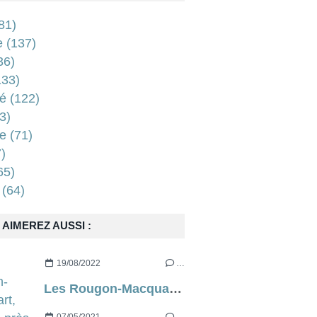
81)
e
(137)
36)
33)
é
(122)
3)
e
(71)
)
65)
(64)
AIMEREZ AUSSI :
19/08/2022
…
Les Rougon-Macquart, d’à peu près Emile Zola