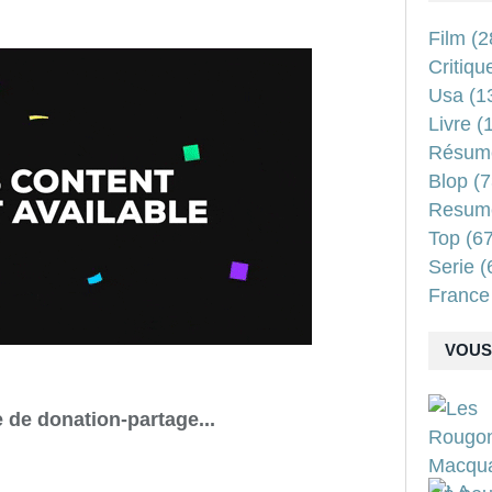
Film
(2
Critiqu
Usa
(1
Livre
(1
Résum
Blop
(7
Resum
Top
(67
Serie
(
France
VOUS 
de donation-partage...