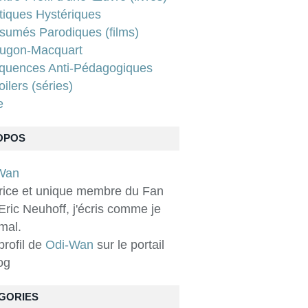
tiques Hystériques
sumés Parodiques (films)
ugon-Macquart
quences Anti-Pédagogiques
ilers (séries)
e
OPOS
rice et unique membre du Fan
Eric Neuhoff, j'écris comme je
 mal.
 profil de
Odi-Wan
sur le portail
og
GORIES