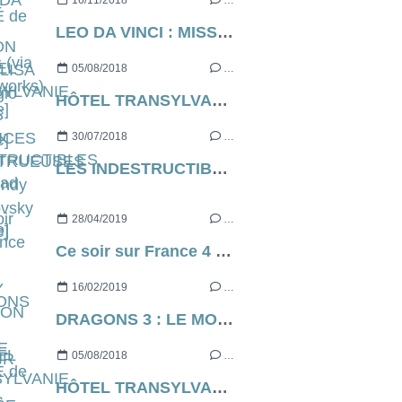
16/11/2018
…
LEO DA VINCI : MISSION MONA LISA de Sergio Manfio [critique]
05/08/2018
…
HÔTEL TRANSYLVANIE 3 : DES VACANCES MONSTRUEUSES de Genndy Tartakovsky [critique]
30/07/2018
…
LES INDESTRUCTIBLES 2 de Brad Bird [critique]
28/04/2019
…
Ce soir sur France 4 il y a PERCY JACKSON ET LE VOLEUR DE FOUDRE (ou de poule, je ne sais plus)...
16/02/2019
…
DRAGONS 3 : LE MONDE CACHÉ de Dean Deblois (via Dreamworks) [critique]
05/08/2018
…
HÔTEL TRANSYLVANIE 3 : DES VACANCES MONSTRUEUSES de Genndy Tartakovsky [critique]