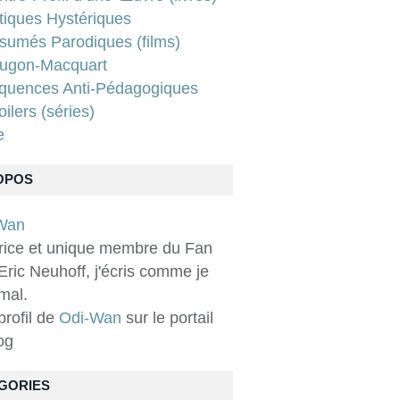
tiques Hystériques
sumés Parodiques (films)
ugon-Macquart
quences Anti-Pédagogiques
ilers (séries)
e
OPOS
rice et unique membre du Fan
Eric Neuhoff, j'écris comme je
 mal.
 profil de
Odi-Wan
sur le portail
og
GORIES