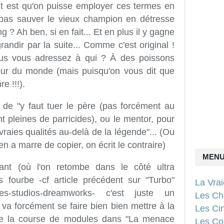
nt est qu'on puisse employer ces termes en
a pas sauver le vieux champion en détresse
Ah ben, si en fait... Et en plus il y gagne
randir par la suite... Comme c'est original !
s vous adressez à qui ? À des poissons
our du monde (mais puisqu'on vous dit que
e !!!).
 de "y faut tuer le père (pas forcément au
nt pleines de parricides), ou le mentor, pour
aies qualités au-delà de la légende"... (Ou
n a marre de copier, on écrit le contraire)
MEN
nt (où l'on retombe dans le côté ultra
 fourbe -cf article précédent sur "Turbo"
La Vra
bo-des-studios-dreamworks- c'est juste un
Les Ch
i va forcément se faire bien bien mettre à la
Les Ci
 de la course de modules dans "La menace
Les Con