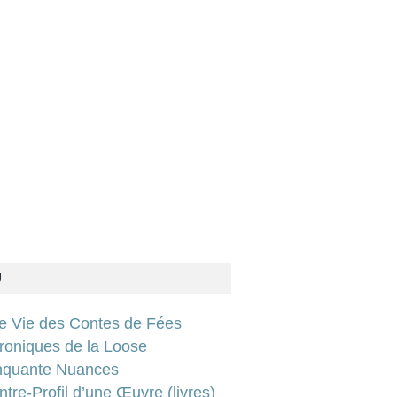
U
ie Vie des Contes de Fées
roniques de la Loose
nquante Nuances
tre-Profil d’une Œuvre (livres)