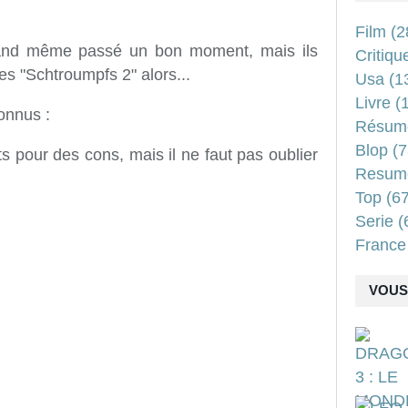
Film
(2
and même passé un bon moment, mais ils
Critiqu
es "Schtroumpfs 2" alors...
Usa
(1
Livre
(1
connus :
Résum
Blop
(7
ts pour des cons, mais il ne faut pas oublier
Resum
Top
(67
Serie
(
France
VOUS 