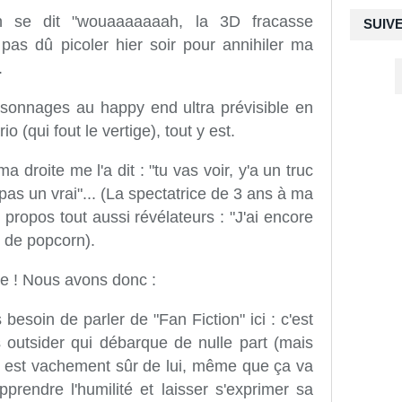
on se dit "wouaaaaaaah, la 3D fracasse
SUIV
 pas dû picoler hier soir pour annihiler ma
.
rsonnages au happy end ultra prévisible en
o (qui fout le vertige), tout y est.
droite me l'a dit : "tu vas voir, y'a un truc
 pas un vrai"... (La spectatrice de 3 ans à ma
 propos tout aussi révélateurs : "J'ai encore
u de popcorn).
gre ! Nous avons donc :
besoin de parler de "Fan Fiction" ici : c'est
 outsider qui débarque de nulle part (mais
ui est vachement sûr de lui, même que ça va
apprendre l'humilité et laisser s'exprimer sa