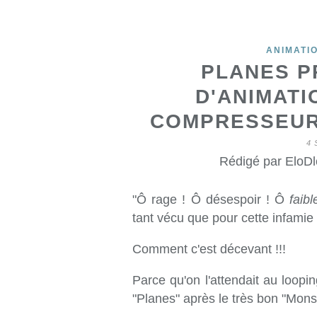
ANIMATI
PLANES P
D'ANIMATI
COMPRESSEUR)
4 
Rédigé par EloDl
"Ô rage ! Ô désespoir ! Ô
faib
tant vécu que pour cette infamie
Comment c'est décevant !!!
Parce qu'on l'attendait au loopi
"Planes" après le très bon "Mo