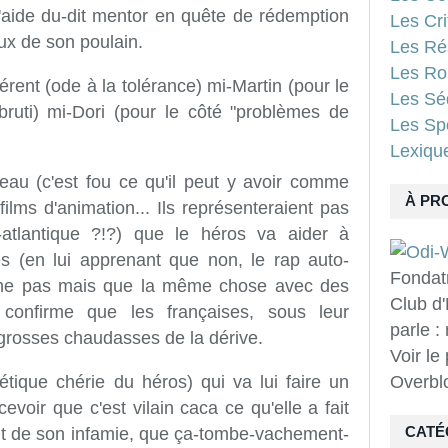
l'aide du-dit mentor en quête de rédemption
Les Cri
ux de son poulain.
Les Ré
Les Ro
férent (ode à la tolérance) mi-Martin (pour le
Les Sé
ruti) mi-Dori (pour le côté "problèmes de
Les Spo
Lexiqu
eau (c'est fou ce qu'il peut y avoir comme
À PR
lms d'animation... Ils représenteraient pas
-atlantique ?!?) que le héros va aider à
es (en lui apprenant que non, le rap auto-
Fondat
arche pas mais que la même chose avec des
Club d'
 confirme que les françaises, sous leur
parle :
grosses chaudasses de la dérive.
Voir le
hétique chérie du héros) qui va lui faire un
Overbl
voir que c'est vilain caca ce qu'elle a fait
 fruit de son infamie, que ça-tombe-vachement-
CATÉ