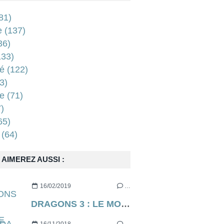
81)
e
(137)
36)
33)
é
(122)
3)
e
(71)
)
65)
(64)
AIMEREZ AUSSI :
16/02/2019
…
DRAGONS 3 : LE MONDE CACHÉ de Dean Deblois (via Dreamworks) [critique]