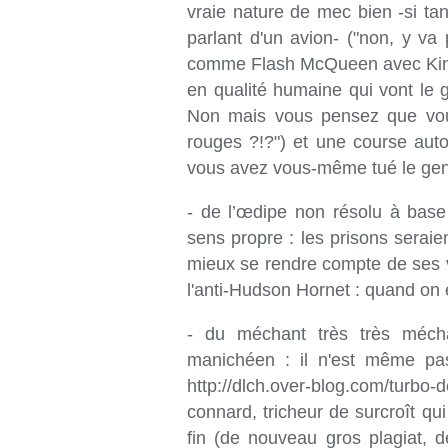
vraie nature de mec bien -si ta
parlant d'un avion- ("non, y v
comme Flash McQueen avec King ? 
en qualité humaine qui vont le g
Non mais vous pensez que vou
rouges ?!?") et une course aut
vous avez vous-même tué le genr
- de l’œdipe non résolu à base
sens propre : les prisons seraie
mieux se rendre compte de ses vr
l'anti-Hudson Hornet : quand on e
- du méchant très très mécha
manichéen : il n'est même pas
http://dlch.over-blog.com/tur
connard, tricheur de surcroît qu
fin (de nouveau gros plagiat,