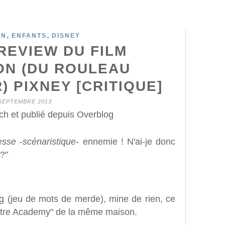
,
,
ON
ENFANTS
DISNEY
REVIEW DU FILM
ON (DU ROULEAU
 PIXNEY [CRITIQUE]
SEPTEMBRE 2013
ch et publié depuis Overblog
lesse
-
scénaristique-
ennemie ! N'ai-je donc
 ?"
ng (jeu de mots de merde), mine de rien, ce
nstre Academy" de la même maison.