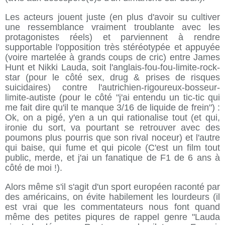
Les acteurs jouent juste (en plus d'avoir su cultiver
une ressemblance vraiment troublante avec les
protagonistes réels) et parviennent à rendre
supportable l'opposition très stéréotypée et appuyée
(voire martelée à grands coups de cric) entre James
Hunt et Nikki Lauda, soit l'anglais-fou-fou-limite-rock-
star (pour le côté sex, drug & prises de risques
suicidaires) contre l'autrichien-rigoureux-bosseur-
limite-autiste (pour le côté "j'ai entendu un tic-tic qui
me fait dire qu'il te manque 3/16 de liquide de frein") :
Ok, on a pigé, y'en a un qui rationalise tout (et qui,
ironie du sort, va pourtant se retrouver avec des
poumons plus pourris que son rival noceur) et l'autre
qui baise, qui fume et qui picole (C'est un film tout
public, merde, et j'ai un fanatique de F1 de 6 ans à
côté de moi !).
Alors même s'il s'agit d'un sport européen raconté par
des américains, on évite habilement les lourdeurs (il
est vrai que les commentateurs nous font quand
même des petites piqures de rappel genre "Lauda