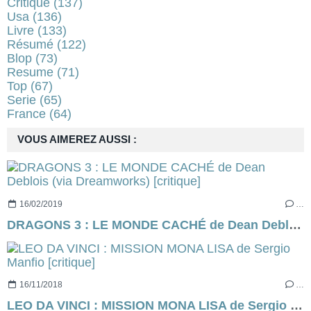
Critique
(137)
Usa
(136)
Livre
(133)
Résumé
(122)
Blop
(73)
Resume
(71)
Top
(67)
Serie
(65)
France
(64)
VOUS AIMEREZ AUSSI :
16/02/2019
…
DRAGONS 3 : LE MONDE CACHÉ de Dean Deblois (via Dreamworks) [critique]
16/11/2018
…
LEO DA VINCI : MISSION MONA LISA de Sergio Manfio [critique]