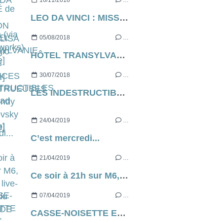
16/11/2018
…
LEO DA VINCI : MISSION MONA LISA de Sergio Manfio [critique]
05/08/2018
…
HÔTEL TRANSYLVANIE 3 : DES VACANCES MONSTRUEUSES de Genndy Tartakovsky [critique]
30/07/2018
…
LES INDESTRUCTIBLES 2 de Brad Bird [critique]
24/04/2019
…
C’est mercredi...
21/04/2019
…
Ce soir à 21h sur M6, il y a le live-action du LIVRE DE LA JUNGLE...
07/04/2019
…
CASSE-NOISETTE ET LES QUATRE ROYAUMES de Lasse Hallström et Joe Johnston, le live action via Disney