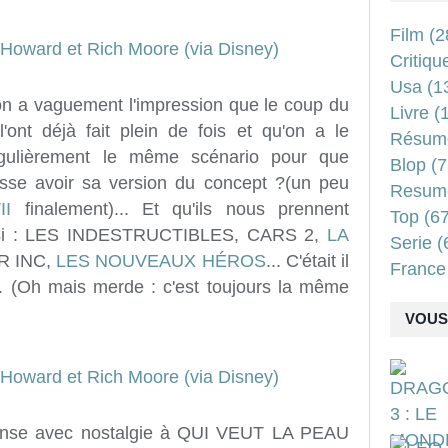
Film
(2
Critiqu
Usa
(1
'on a vaguement l'impression que le coup du
Livre
(1
 l'ont déjà fait plein de fois et qu'on a le
Résum
régulièrement le même scénario pour que
Blop
(7
isse avoir sa version du concept ?(un peu
Resum
I
finalement)... Et qu'ils nous prennent
Top
(67
ssi : LES INDESTRUCTIBLES, CARS 2,
LA
Serie
(
R INC,
LES NOUVEAUX HÉROS
... C'était il
France
.. (Oh mais merde : c'est toujours la même
VOUS 
pense avec nostalgie à QUI VEUT LA PEAU