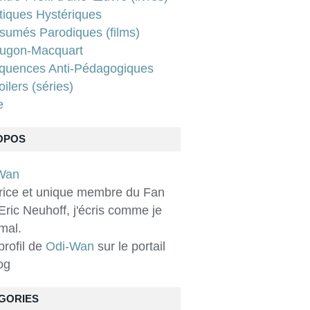
tiques Hystériques
sumés Parodiques (films)
ugon-Macquart
quences Anti-Pédagogiques
ilers (séries)
e
OPOS
rice et unique membre du Fan
Eric Neuhoff, j'écris comme je
 mal.
 profil de
Odi-Wan
sur le portail
og
GORIES