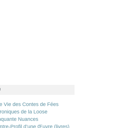
U
ie Vie des Contes de Fées
roniques de la Loose
nquante Nuances
tre-Profil d’une Œuvre (livres)