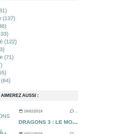
81)
e
(137)
36)
33)
é
(122)
3)
e
(71)
)
65)
(64)
AIMEREZ AUSSI :
16/02/2019
…
DRAGONS 3 : LE MONDE CACHÉ de Dean Deblois (via Dreamworks) [critique]