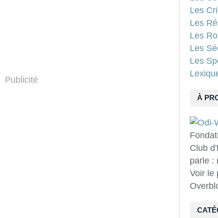
Les Cri
Les Ré
Les Ro
Les Sé
Les Spo
Lexiqu
Publicité
À PR
Fondat
Club d'
parle :
Voir le
Overbl
CATÉ