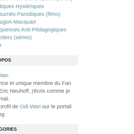
tiques Hystériques
sumés Parodiques (films)
ugon-Macquart
quences Anti-Pédagogiques
ilers (séries)
e
OPOS
rice et unique membre du Fan
Eric Neuhoff, j'écris comme je
 mal.
 profil de
Odi-Wan
sur le portail
og
GORIES