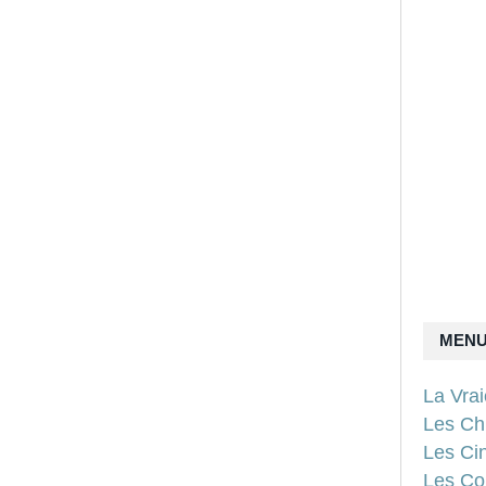
MEN
La Vra
Les Ch
Les Ci
Les Con