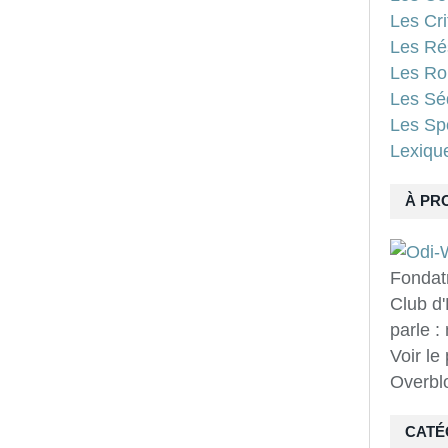
Les Cri
Les Ré
Les Ro
Les Sé
Les Spo
Lexiqu
À PR
Fondat
Club d'
parle :
Voir le
Overbl
CATÉ