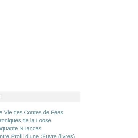
U
ie Vie des Contes de Fées
roniques de la Loose
nquante Nuances
tre-Profil d’une Œuvre (livres)