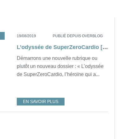
MCDL
,
AUTOLOOSE
,
SUPERZEROCARDIO
,
NIMPORTEQUOI
19/08/2019
PUBLIÉ DEPUIS OVERBLOG
L’odyssée de SuperZeroCardio [Mes chroniques de la loose]
Démarrons une nouvelle rubrique ou
plutôt un nouveau dossier : « L’odyssée
de SuperZeroCardio, l’héroïne qui a...
EN SAVOIR PLUS