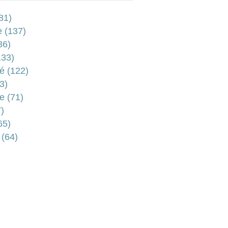
81)
e
(137)
36)
33)
é
(122)
3)
e
(71)
)
65)
(64)