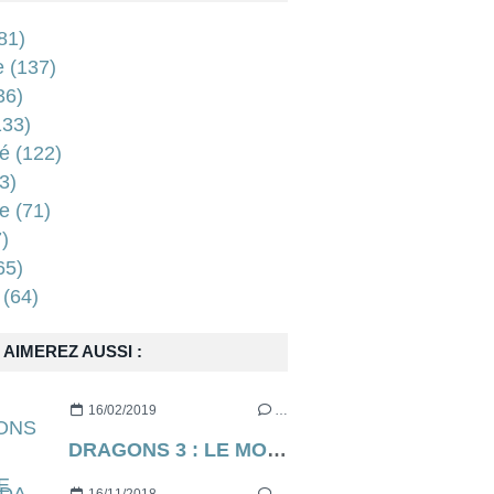
81)
e
(137)
36)
33)
é
(122)
3)
e
(71)
)
65)
(64)
AIMEREZ AUSSI :
16/02/2019
…
DRAGONS 3 : LE MONDE CACHÉ de Dean Deblois (via Dreamworks) [critique]