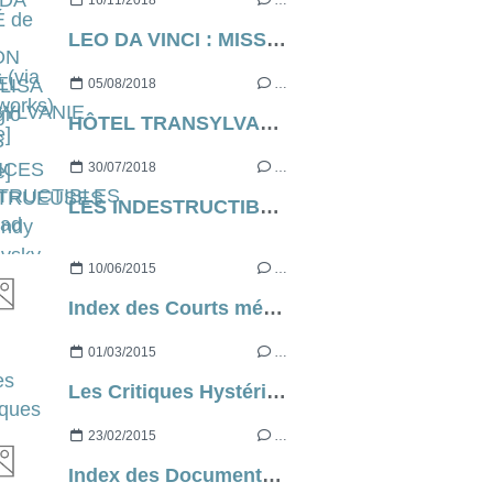
16/11/2018
…
LEO DA VINCI : MISSION MONA LISA de Sergio Manfio [critique]
05/08/2018
…
HÔTEL TRANSYLVANIE 3 : DES VACANCES MONSTRUEUSES de Genndy Tartakovsky [critique]
30/07/2018
…
LES INDESTRUCTIBLES 2 de Brad Bird [critique]
10/06/2015
…
Index des Courts métrages
01/03/2015
…
Les Critiques Hystériques
23/02/2015
…
Index des Documentaires