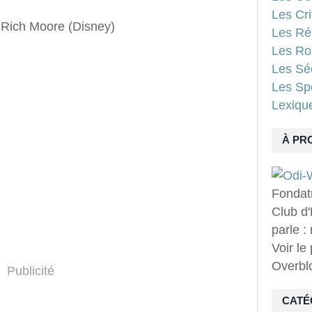
Les Cri
 Rich Moore (Disney)
Les Ré
Les Ro
Les Sé
Les Spo
Lexiqu
À PR
Fondat
Club d'
parle :
Voir le
Overbl
Publicité
CATÉ