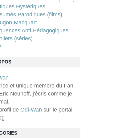
tiques Hystériques
sumés Parodiques (films)
ugon-Macquart
quences Anti-Pédagogiques
ilers (séries)
e
OPOS
rice et unique membre du Fan
Eric Neuhoff, j'écris comme je
 mal.
 profil de
Odi-Wan
sur le portail
og
GORIES