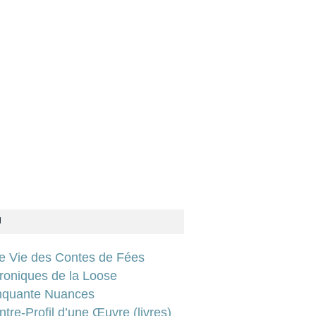
U
ie Vie des Contes de Fées
roniques de la Loose
nquante Nuances
tre-Profil d’une Œuvre (livres)