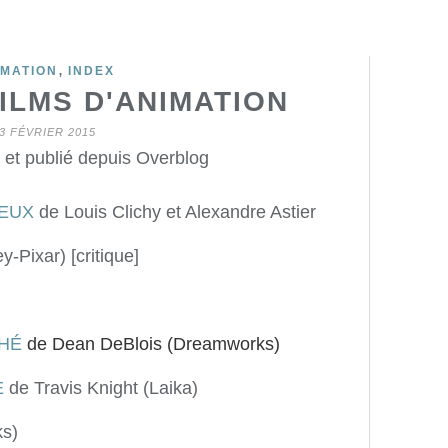
,
IMATION
INDEX
ILMS D'ANIMATION
3 FÉVRIER 2015
 et publié depuis Overblog
IEUX
de Louis Clichy et Alexandre Astier
-Pixar) [critique]
CHÉ
de Dean DeBlois (Dreamworks)
E
de Travis Knight (Laika)
s)