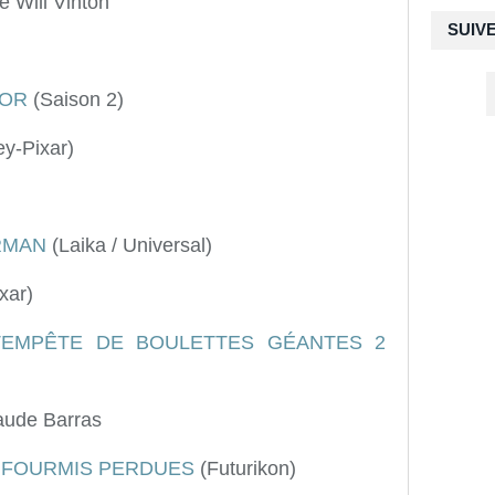
e Will Vinton
SUIV
'OR
(Saison 2)
y-Pixar)
RMAN
(Laika / Universal)
xar)
 TEMPÊTE DE BOULETTES GÉANTES 2
aude Barras
S FOURMIS PERDUES
(Futurikon)