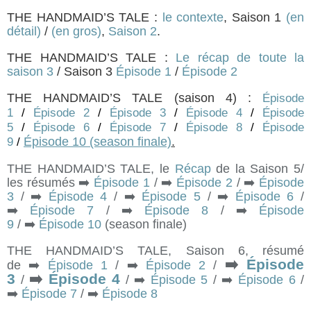
THE HANDMAID’S TALE :
le contexte
, Saison 1
(en
détail)
/
(en gros)
,
Saison 2
.
THE HANDMAID’S TALE :
Le récap de toute la
saison 3
/ Saison 3
Épisode 1
/
Épisode 2
THE HANDMAID’S TALE (saison 4) :
Épisode
1
/
Épisode 2
/
Épisode 3
/
Épisode 4
/
Épisode
5
/
Épisode 6
/
Épisode 7
/
Épisode 8
/
Épisode
Épisode 10 (season finale)
.
9
/
THE HANDMAID’S TALE, le
Récap
de la Saison 5/
les résumés ➡️
Épisode 1
/ ➡️
Épisode 2
/
➡️
Épisode
3
/ ➡️
Épisode 4
/ ➡️
Épisode 5
/ ➡️
Épisode 6
/
➡️
Épisode 7
/ ➡️
Épisode 8
/ ➡️
Épisode
9
/
➡️
Épisode 10
(season finale)
THE HANDMAID’S TALE, Saison 6, résumé
➡️
Épisode
de ➡️
Épisode 1
/ ➡️
Épisode 2
/
3
➡️
Épisode 4
/
/ ➡️
Épisode 5
/ ➡️
Épisode 6
/
➡️
Épisode 7
/ ➡️
Épisode 8