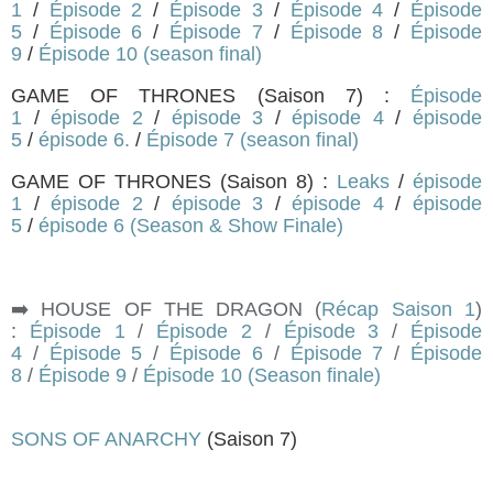
1
/
Épisode 2
/
Épisode 3
/
Épisode 4
/
Épisode
5
/
Épisode 6
/
Épisode 7
/
Épisode 8
/
Épisode
9
/
Épisode 10 (season final)
GAME OF THRONES (Saison 7) :
Épisode
1
/
épisode 2
/
épisode 3
/
épisode 4
/
épisode
5
/
épisode 6.
/
Épisode 7 (season final)
GAME OF
THR
ONES
(Saison 8) :
Leaks
/
épisode
1
/
épisode 2
/
épisode 3
/
épisode 4
/
épisode
5
/
épisode 6 (Season & Show Finale)
➡️ HOUSE OF THE DRAGON (
Récap Saison 1
)
:
Épisode 1
/
Épisode 2
/
Épisode 3
/
Épisode
4
/
Épisode 5
/
Épisode 6
/
Épisode 7
/
Épisode
8
/
Épisode 9
/
Épisode 10 (Season finale)
SONS OF ANARCHY
(Saison 7)