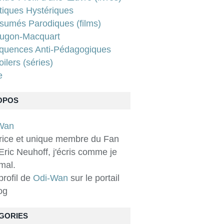
tiques Hystériques
sumés Parodiques (films)
ugon-Macquart
quences Anti-Pédagogiques
ilers (séries)
e
OPOS
rice et unique membre du Fan
Eric Neuhoff, j'écris comme je
 mal.
 profil de
Odi-Wan
sur le portail
og
GORIES