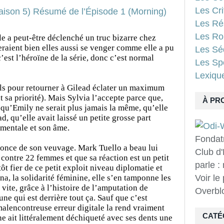
Les Cri
Les Ré
Les Ro
le a peut-être déclenché un truc bizarre chez
eraient bien elles aussi se venger comme elle a pu
Les Sé
 c’est l’héroïne de la série, donc c’est normal
Les Spo
Lexiqu
ls pour retourner à Gilead éclater un maximum
t sa priorité). Mais Sylvia l’accepte parce que,
À PR
 qu’Emily ne serait plus jamais la même, qu’elle
, qu’elle avait laissé un petite grosse part
mentale et son âme.
Fondat
nonce de son veuvage. Mark Tuello a beau lui
Club d'
contre 22 femmes et que sa réaction est un petit
parle :
tôt fier de ce petit exploit niveau diplomatie et
na, la solidarité féminine, elle s’en tamponne les
Voir le
 vite, grâce à l’histoire de l’amputation de
Overbl
ne qui est derrière tout ça. Sauf que c’est
malencontreuse erreur digitale la rend vraiment
CATÉ
une ait littéralement déchiqueté avec ses dents une