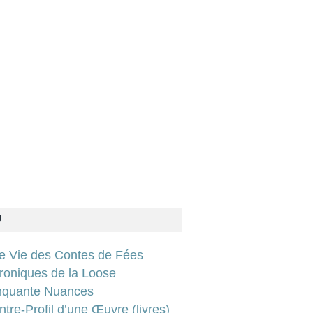
U
ie Vie des Contes de Fées
roniques de la Loose
nquante Nuances
tre-Profil d’une Œuvre (livres)