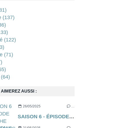
81)
e
(137)
36)
33)
é
(122)
3)
e
(71)
)
65)
(64)
AIMEREZ AUSSI :
26/05/2025
…
SAISON 6 - ÉPISODE 9 DE THE HANDMAID’S TALE (EXECUTION)