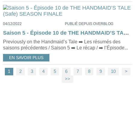
04/12/2022
PUBLIÉ DEPUIS OVERBLOG
Saison 5 - Épisode 10 de THE HANDMAID’S TALE (Safe) SEASON FINALE
Previously on the Handmaid’s Tale ➡️ Les résumés des
saisons précédentes / Saison 5 ➡️ Le récap / ➡️ l’Épisode...
EN SAVOIR PLUS
1
2
3
4
5
6
7
8
9
10
20
>
>>