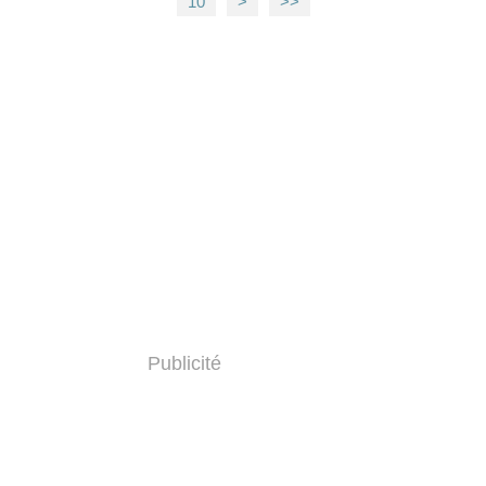
10
20
>
>>
Publicité