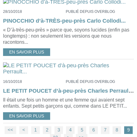
28/10/2018
PUBLIÉ DEPUIS OVERBLOG
PINOCCHIO d’à-TRÈS-peu-près Carlo Collodi...
« D’à-très-peu-près » parce que, soyons lucides (enfin pas
longtemps) : non seulement les versions que nous
racontons...
EN SAVOIR PLUS
16/10/2018
PUBLIÉ DEPUIS OVERBLOG
LE PETIT POUCET d’à-peu-près Charles Perrault...
Il était une fois un homme et une femme qui avaient sept
enfants. Sept petits garçons qui, comme dans LE PETIT...
EN SAVOIR PLUS
<<
<
1
2
3
4
5
6
7
8
9