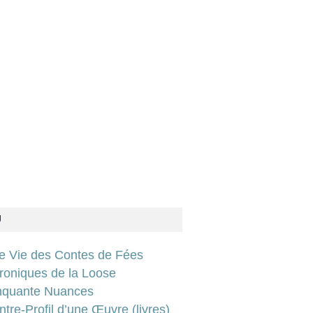
U
ie Vie des Contes de Fées
roniques de la Loose
nquante Nuances
tre-Profil d’une Œuvre (livres)