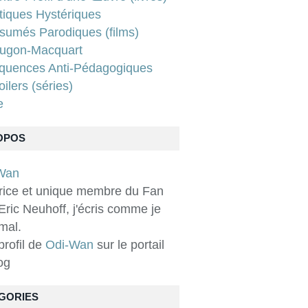
tiques Hystériques
sumés Parodiques (films)
ugon-Macquart
quences Anti-Pédagogiques
ilers (séries)
e
OPOS
rice et unique membre du Fan
Eric Neuhoff, j'écris comme je
 mal.
 profil de
Odi-Wan
sur le portail
og
GORIES