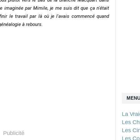
us plutôt vers le bas de la branche Macquart dans
ive imaginée par Mimile, je me suis dit que ça n'était
nir le travail par là où je l'avais commencé quand
généalogie à rebours.
MEN
La Vra
Les Ch
Les Ci
Publicité
Les Con