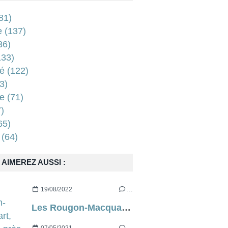
81)
e
(137)
36)
33)
é
(122)
3)
e
(71)
)
65)
(64)
AIMEREZ AUSSI :
19/08/2022
…
Les Rougon-Macquart, d’à peu près Emile Zola