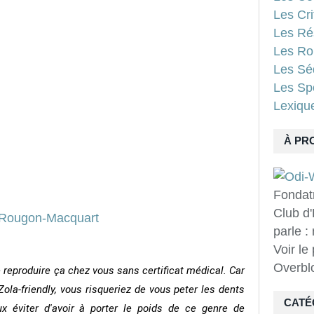
Les Cri
Les Ré
Les Ro
Les Sé
Les Spo
Lexiqu
À PR
Fondat
Club d'
parle :
Voir le
Overbl
 reproduire ça chez vous sans certificat médical. Car
la-friendly, vous risqueriez de vous peter les dents
CATÉ
ux éviter d'avoir à porter le poids de ce genre de