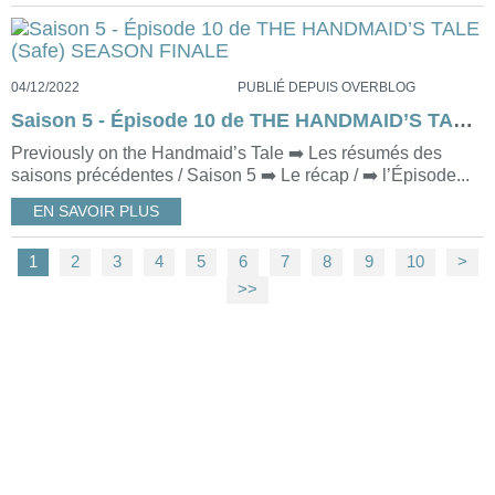
04/12/2022
PUBLIÉ DEPUIS OVERBLOG
Saison 5 - Épisode 10 de THE HANDMAID’S TALE (Safe) SEASON FINALE
Previously on the Handmaid’s Tale ➡️ Les résumés des
saisons précédentes / Saison 5 ➡️ Le récap / ➡️ l’Épisode...
EN SAVOIR PLUS
1
2
3
4
5
6
7
8
9
10
>
>>