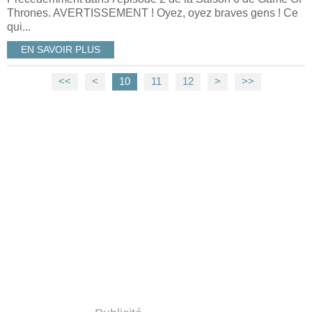
Thrones. AVERTISSEMENT ! Oyez, oyez braves gens ! Ce
qui...
EN SAVOIR PLUS
<<
<
10
11
12
>
>>