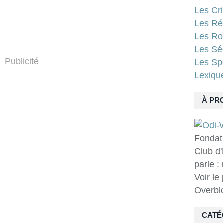
Les Cri
Les Ré
Les Ro
Les Sé
Publicité
Les Spo
Lexiqu
À PR
Fondat
Club d'
parle :
Voir le
Overbl
CATÉ