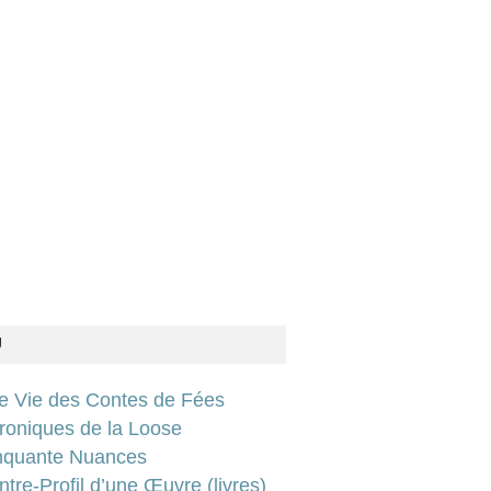
U
ie Vie des Contes de Fées
roniques de la Loose
nquante Nuances
tre-Profil d’une Œuvre (livres)