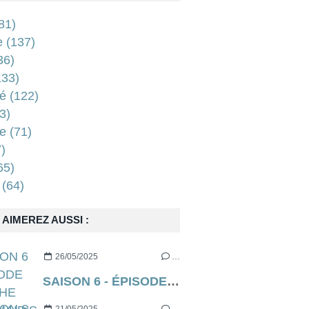
81)
e
(137)
36)
33)
é
(122)
3)
e
(71)
)
65)
(64)
AIMEREZ AUSSI :
26/05/2025
…
SAISON 6 - ÉPISODE 9 DE THE HANDMAID’S TALE (EXECUTION)