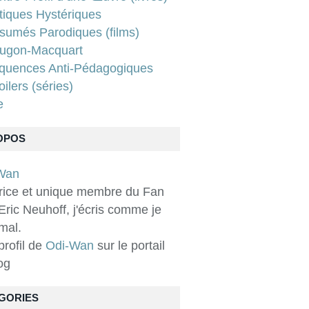
tiques Hystériques
sumés Parodiques (films)
ugon-Macquart
quences Anti-Pédagogiques
ilers (séries)
e
OPOS
rice et unique membre du Fan
Eric Neuhoff, j'écris comme je
 mal.
 profil de
Odi-Wan
sur le portail
og
GORIES