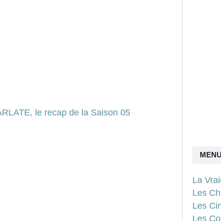
MEN
La Vra
Les Ch
Les Ci
Les Con