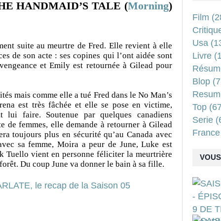
HE HANDMAID’S TALE (
Morning
)
Film
(2
Critiqu
Usa
(1
ent suite au meurtre de Fred. Elle revient à elle
s de son acte : ses copines qui l’ont aidée sont
Livre
(1
 vengeance et Emily est retournée à Gilead pour
Résum
Blop
(7
Resum
rités mais comme elle a tué Fred dans le No Man’s
ena est très fâchée et elle se pose en victime,
Top
(67
t lui faire. Soutenue par quelques canadiens
Serie
(
te de femmes, elle demande à retourner à Gilead
France
sera toujours plus en sécurité qu’au Canada avec
 avec sa femme, Moira a peur de June, Luke est
k Tuello vient en personne féliciter la meurtrière
VOUS 
 forêt. Du coup June va donner le bain à sa fille.