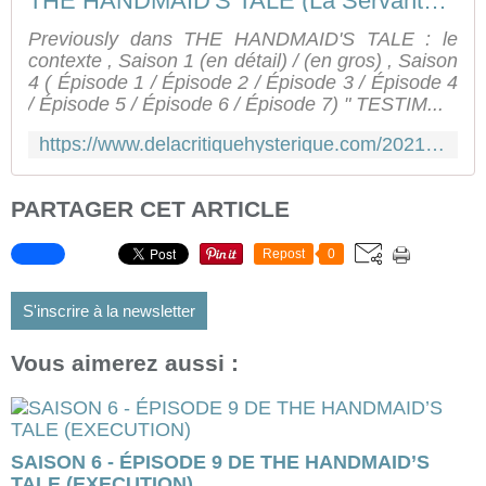
THE HANDMAID'S TALE (La Servante Écarlate) Saison 4 - Épisode 8 [résumé] - DLCH
Previously dans THE HANDMAID'S TALE : le
contexte , Saison 1 (en détail) / (en gros) , Saison
4 ( Épisode 1 / Épisode 2 / Épisode 3 / Épisode 4
/ Épisode 5 / Épisode 6 / Épisode 7) " TESTIM...
https://www.delacritiquehysterique.com/2021/06/the-handmaid-s-tale-la-servante-ecarlate-saison-4-episode-8-resume.html
PARTAGER CET ARTICLE
Repost
0
S'inscrire à la newsletter
Vous aimerez aussi :
SAISON 6 - ÉPISODE 9 DE THE HANDMAID’S
TALE (EXECUTION)