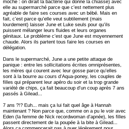
moche : on dirait la bactérie qui donne la chiasse) avec
elle au supermarché parce que c’est nettement plus
agréable de faire ses courses avec un bébé. Mais en
fait, c’est parce qu’elle veut subtilement (mais
lourdement) laisser June et Luke seuls pour qu’ils
puissent mélanger leurs fluides et leurs organes
génitaux. Le problème c’est que June est moyennement
chaude. Alors ils partent tous faire les courses en
délégation.
Dans le supermarché, June a une petite attaque de
panique : entre les sollicitations écrites omniprésentes,
les mères qui courent avec leur gosse parce qu’elles
sont à la bourre au cours d’Aqua-poney, les couples de
filles qui préparent leur apéro du soir et la trop grande
variété de chips, ça fait beaucoup d’un coup après 7 ans
passés à Gilead...
7 ans ?!? Euh... mais ça lui fait quel âge à Hannah
maintenant ? Non parce que, comme on a pu le voir avec
Eden (la femme de Nick recordwoman d’apnée), les filles
passent directement de la poupée à la bite à Gilead...
Alors ça commencerait pas à puer légèrement pour