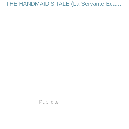
THE HANDMAID’S TALE (La Servante Écarlate) Saison 3 - Épisode 1 [résumé]
Publicité