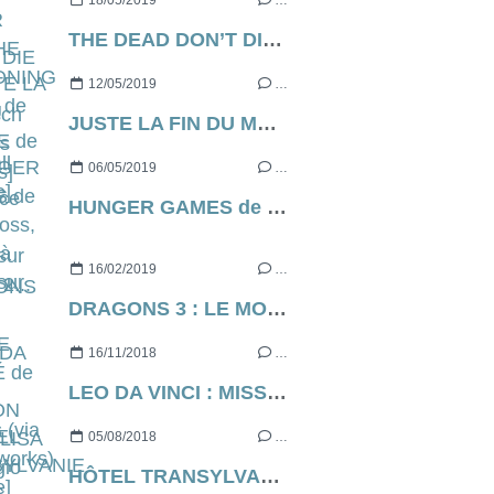
18/05/2019
…
THE DEAD DON’T DIE de Jim Jarmusch [Cannes Express]
12/05/2019
…
JUSTE LA FIN DU MONDE de Xavier Dolan, ce soir, à 21h05 sur France 2...
06/05/2019
…
HUNGER GAMES de Gary Ross, ce soir à 21h05 sur C8...
16/02/2019
…
DRAGONS 3 : LE MONDE CACHÉ de Dean Deblois (via Dreamworks) [critique]
16/11/2018
…
LEO DA VINCI : MISSION MONA LISA de Sergio Manfio [critique]
05/08/2018
…
HÔTEL TRANSYLVANIE 3 : DES VACANCES MONSTRUEUSES de Genndy Tartakovsky [critique]