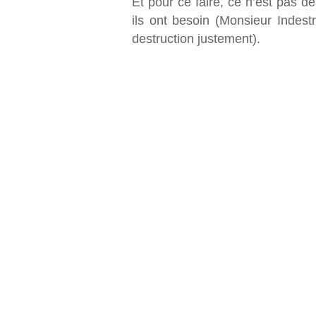
Et pour ce faire, ce n’est pas d
ils ont besoin (Monsieur Indest
destruction justement).