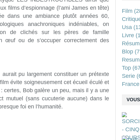
x films d’espionnage (l’ami James en tête)
Film
(2
ée dans une ambiance plutôt années 60,
Critiqu
ologiques anachroniques indéniables, on
Usa
(1
ion de clichés sur les pères de famille
Livre
(1
un œuf ou de s’occuper correctement des
Résum
Blop
(7
Resum
Top
(67
 aurait pu largement constituer un prétexte
Serie
(
 film évite soigneusement cet écueil éculé et
France
: certes, Bob galère un peu, mais il y a une
pect mutuel (sans cucuterie aucune) dans le
VOUS 
presque foi en l’humanité.