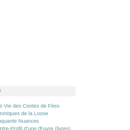
U
ie Vie des Contes de Fées
roniques de la Loose
nquante Nuances
tre-Profil d’une Œuvre (livres)