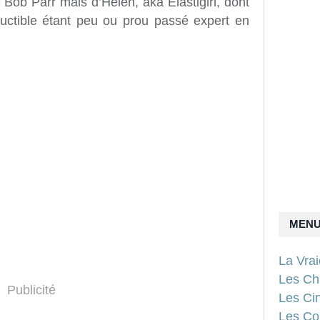
e Bob Parr mais d’Helen, aka Elastigirl, dont
ructible étant peu ou prou passé expert en
MEN
La Vra
Les Ch
Publicité
Les Ci
Les Con