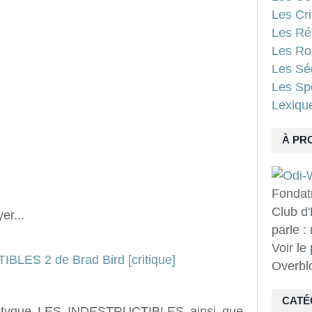
Les Cri
Les Ré
Les Ro
Les Sé
Les Spo
Lexiqu
À PR
Fondat
Club d'
er...
parle :
Voir le
Overbl
CATÉ
diptyque LES INDESTRUCTIBLES ainsi que