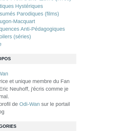
tiques Hystériques
sumés Parodiques (films)
ugon-Macquart
quences Anti-Pédagogiques
ilers (séries)
e
OPOS
rice et unique membre du Fan
Eric Neuhoff, j'écris comme je
 mal.
 profil de
Odi-Wan
sur le portail
og
GORIES