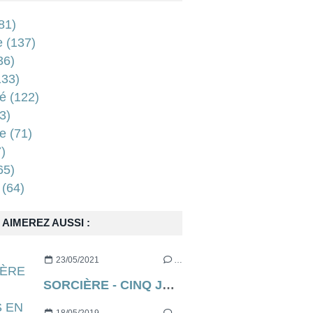
81)
e
(137)
36)
33)
é
(122)
3)
e
(71)
)
65)
(64)
AIMEREZ AUSSI :
23/05/2021
…
SORCIÈRE - CINQ JOURS EN ENFER (aka THE RECKONING en VO) de Neil Marshall [critique]