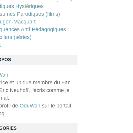
tiques Hystériques
sumés Parodiques (films)
ugon-Macquart
quences Anti-Pédagogiques
ilers (séries)
e
OPOS
rice et unique membre du Fan
Eric Neuhoff, j'écris comme je
 mal.
 profil de
Odi-Wan
sur le portail
og
GORIES