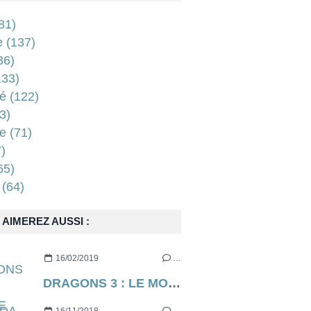
81)
e
(137)
36)
33)
é
(122)
3)
e
(71)
)
65)
(64)
AIMEREZ AUSSI :
16/02/2019
…
DRAGONS 3 : LE MONDE CACHÉ de Dean Deblois (via Dreamworks) [critique]