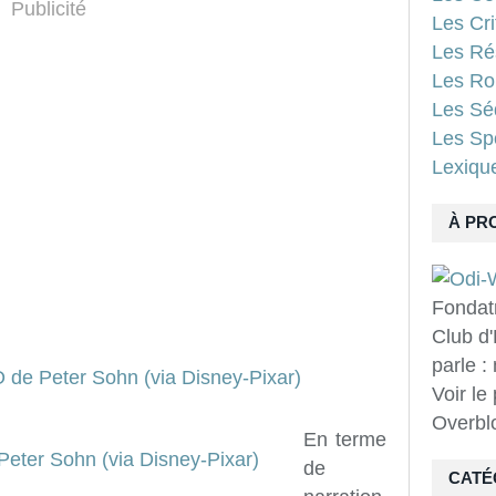
Publicité
Les Cri
Les Ré
Les Ro
Les Sé
Les Spo
Lexiqu
À PR
Fondat
Club d'
parle :
Voir le
Overbl
En terme
de
CATÉ