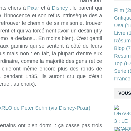
narration
ents chers à
Pixar
et à
Disney
: le parent qui
Film
(2
ce, l'innocence et son refus intrinsèque des a
Critiqu
r retrouver le chemin de sa maison et trouver
Usa
(1
rent et qui va forcément avoir un destin (il y
Livre
(1
o là-dedans... En moins bien). C'est gentil
Résum
e aux gamins qui se sentent à côté de leurs
Blop
(7
s mais non : en fait, la plupart d'entre eux
Resum
rdinaire, comme la majorité des gens (et ce
Top
(67
en chieront même encore plus des ronds de
Serie
(
 pendant 1h35, ils auront cru que c'était
France
cruel, au choix).
VOUS 
certains ont bien dormi : ça casse pas trois