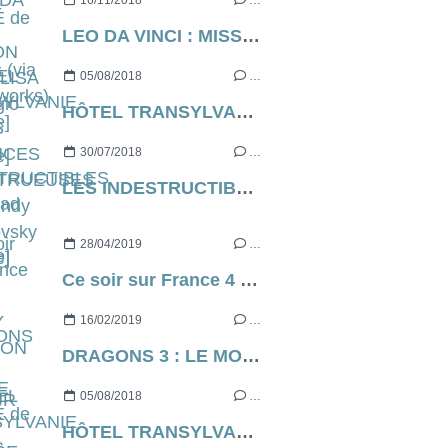
16/11/2018
…
LEO DA VINCI : MISSION MONA LISA de Sergio Manfio [critique]
05/08/2018
…
HÔTEL TRANSYLVANIE 3 : DES VACANCES MONSTRUEUSES de Genndy Tartakovsky [critique]
30/07/2018
…
LES INDESTRUCTIBLES 2 de Brad Bird [critique]
28/04/2019
…
Ce soir sur France 4 il y a PERCY JACKSON ET LE VOLEUR DE FOUDRE (ou de poule, je ne sais plus)...
16/02/2019
…
DRAGONS 3 : LE MONDE CACHÉ de Dean Deblois (via Dreamworks) [critique]
05/08/2018
…
HÔTEL TRANSYLVANIE 3 : DES VACANCES MONSTRUEUSES de Genndy Tartakovsky [critique]