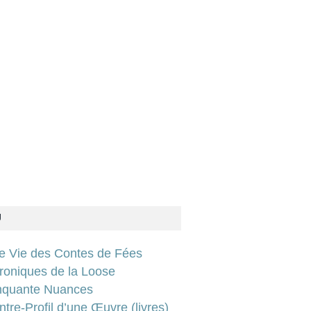
U
ie Vie des Contes de Fées
roniques de la Loose
nquante Nuances
tre-Profil d’une Œuvre (livres)