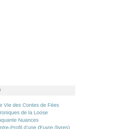
U
ie Vie des Contes de Fées
roniques de la Loose
nquante Nuances
tre-Profil d’une Œuvre (livres)