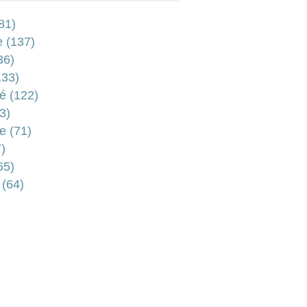
81)
e
(137)
36)
33)
é
(122)
3)
e
(71)
)
65)
(64)