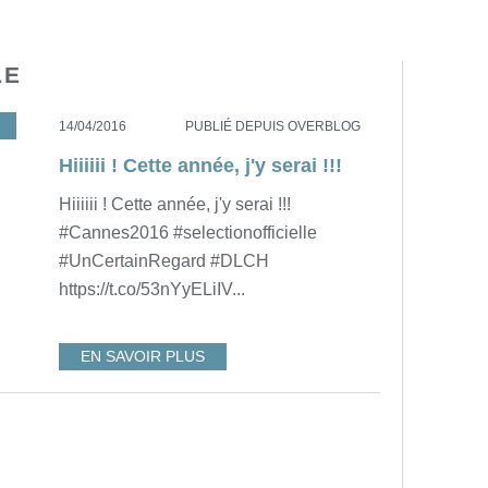
LE
,
UNCERTAINREGARD
,
DLCH
14/04/2016
PUBLIÉ DEPUIS OVERBLOG
Hiiiiii ! Cette année, j'y serai !!!
Hiiiiii ! Cette année, j'y serai !!!
#Cannes2016 #selectionofficielle
#UnCertainRegard #DLCH
https://t.co/53nYyELiIV...
EN SAVOIR PLUS