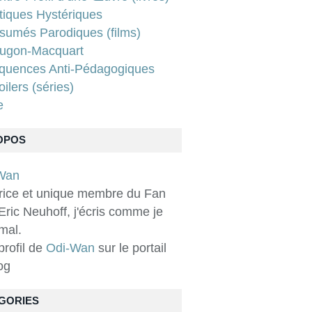
tiques Hystériques
sumés Parodiques (films)
ugon-Macquart
quences Anti-Pédagogiques
ilers (séries)
e
OPOS
rice et unique membre du Fan
Eric Neuhoff, j'écris comme je
 mal.
 profil de
Odi-Wan
sur le portail
og
GORIES