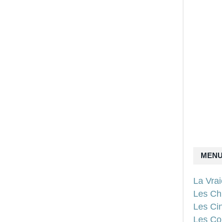
MEN
La Vra
Les Ch
Les Ci
Les Con