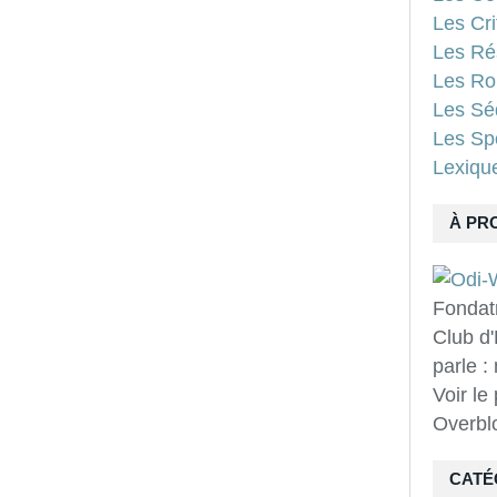
Les Cri
Les Ré
Les Ro
Les Sé
Les Spo
Lexiqu
À PR
Fondat
Club d'
parle :
Voir le
Overbl
CATÉ