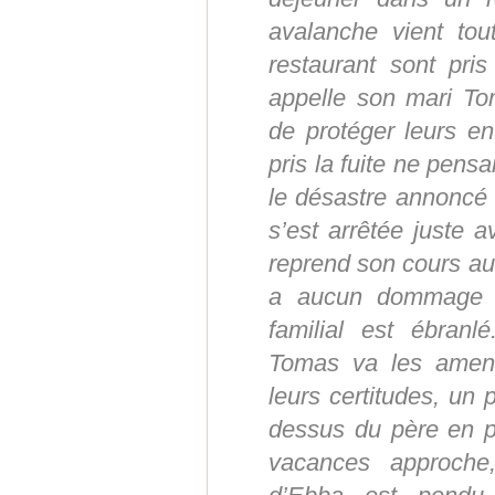
avalanche vient tou
restaurant sont pri
appelle son mari To
de protéger leurs en
pris la fuite ne pen
le désastre annoncé 
s’est arrêtée juste av
reprend son cours au 
a aucun dommage vis
familial est ébranl
Tomas va les amene
leurs certitudes, un 
dessus du père en pa
vacances approch