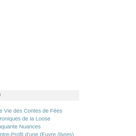
U
ie Vie des Contes de Fées
roniques de la Loose
nquante Nuances
tre-Profil d’une Œuvre (livres)