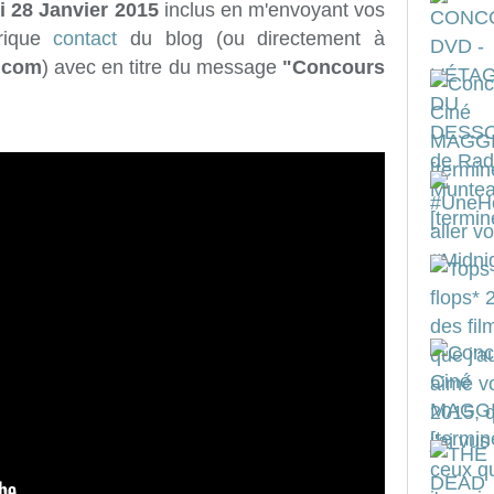
 28 Janvier 2015
inclus en m'envoyant vos
rique
contact
du blog (ou directement à
l.com
) avec en titre du message
"Concours