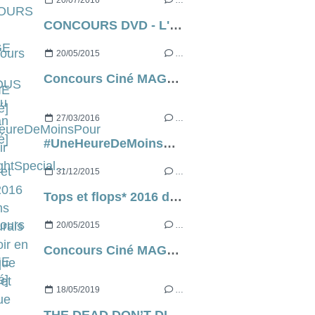
20/07/2016
…
CONCOURS DVD - L'ÉTAGE DU DESSOUS de Radu Muntean [terminé]
20/05/2015
…
Concours Ciné MAGGIE [terminé]
27/03/2016
…
#UneHeureDeMoinsPour aller voir #MidnightSpecial...
31/12/2015
…
Tops et flops* 2016 des films que j'aurais aimé voir en 2015, que j'ai vus et ceux que j'aurais mieux fait de me péter une jambe quand j'ai décidé d'aller au cinéma.
20/05/2015
…
Concours Ciné MAGGIE [terminé]
18/05/2019
…