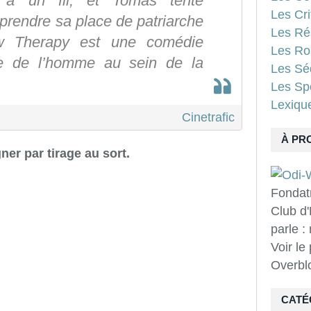
 à un fil, et Tomas tente
Les Cri
rendre sa place de patriarche
Les Ré
ow Therapy est une comédie
Les Ro
ôle de l’homme au sein de la
Les Sé
Les Spo
Lexiqu
Cinetrafic
À PR
ner par tirage au sort.
Fondat
Club d'
parle :
Voir le
Overbl
CATÉ