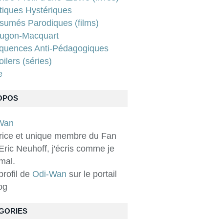
tiques Hystériques
sumés Parodiques (films)
ugon-Macquart
quences Anti-Pédagogiques
ilers (séries)
e
OPOS
rice et unique membre du Fan
Eric Neuhoff, j'écris comme je
 mal.
 profil de
Odi-Wan
sur le portail
og
GORIES