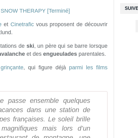
SUIV
e
et
Cinetrafic
vous proposent de découvrir
lund.
stations de
ski
, un père qui se barre lorsque
avalanche
et des
engueulades
parentales.
grinçante
, qui figure déjà
parmi les films
se passe ensemble quelques
vacances dans une station de
pes françaises. Le soleil brille
 magnifiques mais lors d’un
estaurant de montagne, une