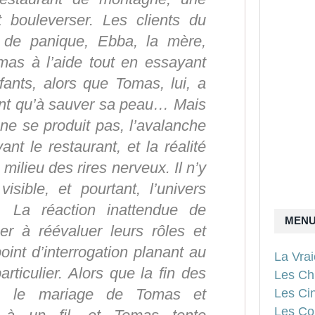
t bouleverser. Les clients du
s de panique, Ebba, la mère,
mas à l’aide tout en essayant
fants, alors que Tomas, lui, a
sant qu’à sauver sa peau… Mais
ne se produit pas, l’avalanche
ant le restaurant, et la réalité
milieu des rires nerveux. Il n’y
ible, et pourtant, l’univers
é. La réaction inattendue de
MEN
r à réévaluer leurs rôles et
point d’interrogation planant au
La Vra
rticulier. Alors que la fin des
Les Ch
e, le mariage de Tomas et
Les Ci
Les Con