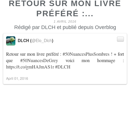
RETOUR SUR MON LIVRE
PRÉFÉRÉ :...
1 AVRIL 2016
Rédigé par DLCH et publié depuis Overblog
DLCH (
@Elo_Dlch
)
Retour sur mon livre préféré :
#50NuancesPlusSombres
! + fort
que
#50NuancesDeGrey
voici mon hommage :
https://t.co/gmHAJmAS1r
#DLCH
April 01, 2016