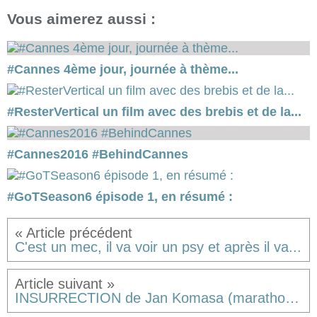
Vous aimerez aussi :
#Cannes 4ème jour, journée à thème...
#ResterVertical un film avec des brebis et de la...
#Cannes2016 #BehindCannes
#GoTSeason6 épisode 1, en résumé :
C'est un mec, il va voir un psy et après il va...
INSURRECTION de Jan Komasa (marathon Dvdtrafic jour 11)... Ou STALINGRAD version Pologne.