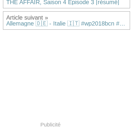
THE AFFAIR, Saison 4 Episode 3 [résumé]
Allemagne 🇩🇪 - Italie 🇮🇹 #wp2018bcn #europeanwaterpolochampionships #waterpolo #forzaitalia🇮🇹 #settebello #GERITA #incoherence #francoitalien #waterpoloboy #binational #schizophrenia #pallanuoto #thegoalkeeperisGandalf #youshallnotpass @Piscines Bernat Picornell
Publicité