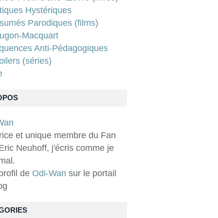
tiques Hystériques
sumés Parodiques (films)
ugon-Macquart
quences Anti-Pédagogiques
ilers (séries)
e
OPOS
rice et unique membre du Fan
Eric Neuhoff, j'écris comme je
 mal.
 profil de
Odi-Wan
sur le portail
og
GORIES