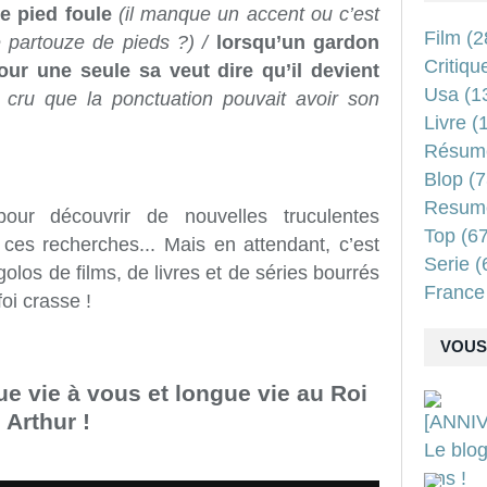
e pied foule
(il manque un accent ou c’est
Film
(2
 partouze de pieds ?) /
lorsqu’un gardon
Critiqu
our une seule sa veut dire qu’il devient
Usa
(1
t cru que la ponctuation pouvait avoir son
Livre
(1
Résum
Blop
(7
Resum
our découvrir de nouvelles truculentes
Top
(67
ces recherches... Mais en attendant, c’est
Serie
(
olos de films, de livres et de séries bourrés
France
oi crasse !
VOUS 
e vie à vous et longue vie au Roi
Arthur !