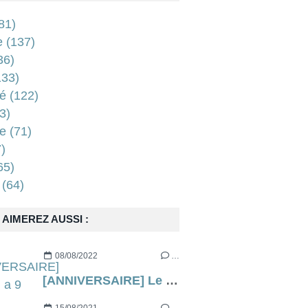
81)
e
(137)
36)
33)
é
(122)
3)
e
(71)
)
65)
(64)
AIMEREZ AUSSI :
08/08/2022
…
[ANNIVERSAIRE] Le blog a 9 ans !