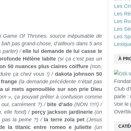
Les Cri
Les Ré
Les Ro
Les Sé
i Game Of Thrones, source inépuisable de
Les Spo
 bah pas grand-chose, d’ailleurs dans 5 ans
Lexiqu
 parler) /
elle lui demande de lui casse le
profonde Hélène labite
(si ça c’est pas un
À PR
on 50 nuances plus claires coiffure
(non,
duire ça chez vous !) /
dakota johnson 50
Fondat
 frange
(la demande précédente n’était pas
Club d'
 la ui mets agenouillée sur son prie Dieu
parle :
porn », ça pouvait prêter à confusion comme
Voir le
 oui, carrément ?) /
bite d’ado
(NON !!!!!) /
Overbl
, elle fond) /
perçy jackson jardinerie
(on
t pas la peine ?) /
la terre zola pet
(Jesus
CATÉ
 de la titanic entre romeo e juliette
(un