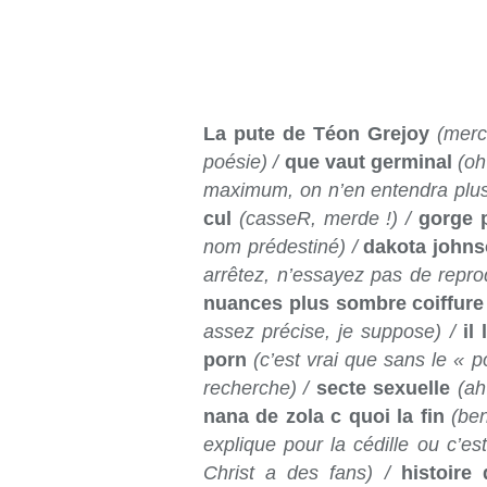
La pute de Téon Grejoy
(merc
poésie) /
que vaut germinal
(oh
maximum, on n’en entendra plus
cul
(casseR, merde !) /
gorge 
nom prédestiné) /
dakota johns
arrêtez, n’essayez pas de repro
nuances plus sombre coiffure
assez précise, je suppose) /
il
porn
(c’est vrai que sans le « 
recherche) /
secte sexuelle
(ah
nana de zola c quoi la fin
(ben
explique pour la cédille ou c’es
Christ a des fans) /
histoire