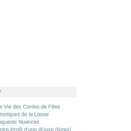
U
ie Vie des Contes de Fées
roniques de la Loose
nquante Nuances
tre-Profil d’une Œuvre (livres)