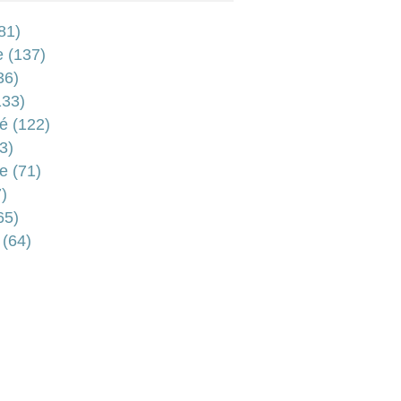
81)
e
(137)
36)
33)
é
(122)
3)
e
(71)
)
65)
(64)