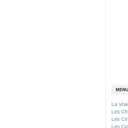
MEN
La Vra
Les Ch
Les Ci
Les Con