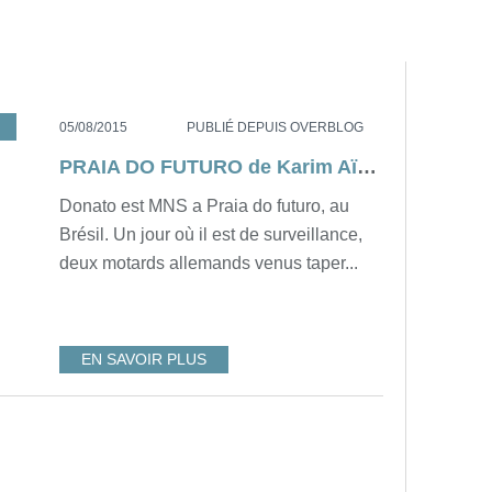
CRITIQUE
,
TOP
,
BRESIL
05/08/2015
PUBLIÉ DEPUIS OVERBLOG
PRAIA DO FUTURO de Karim Aïnouz [critique]
Donato est MNS a Praia do futuro, au
Brésil. Un jour où il est de surveillance,
deux motards allemands venus taper...
EN SAVOIR PLUS