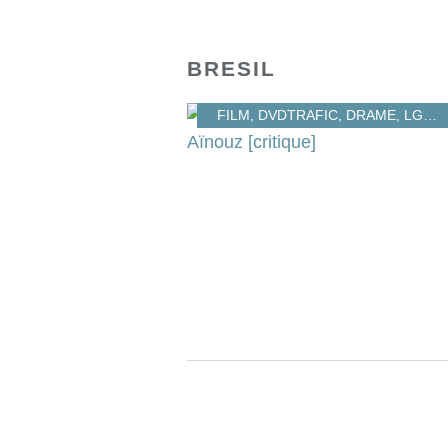
BRESIL
FILM
,
DVDTRAFIC
,
DRAME
,
LGBT
,