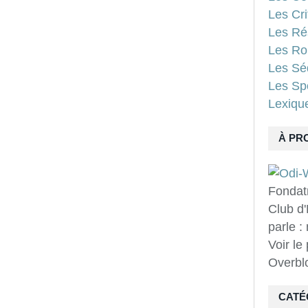
Les Cri
Les Ré
Les Ro
Les Sé
Les Spo
Lexiqu
À PR
Fondat
Club d'
parle :
Voir le
Overbl
CATÉ