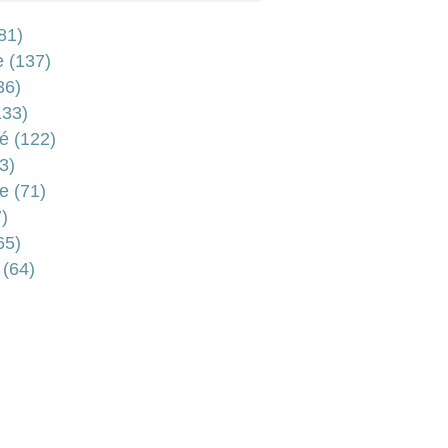
81)
e
(137)
36)
33)
é
(122)
3)
e
(71)
)
65)
(64)