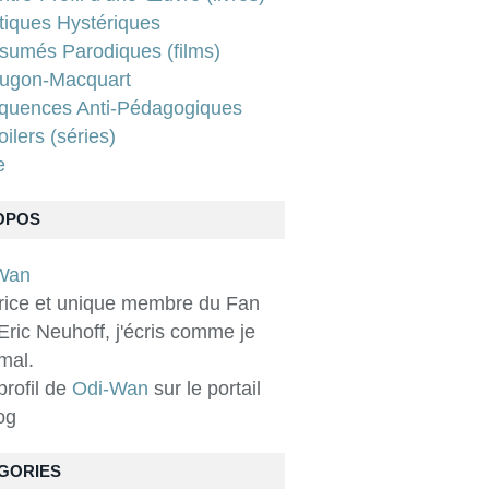
tiques Hystériques
sumés Parodiques (films)
ugon-Macquart
quences Anti-Pédagogiques
ilers (séries)
e
OPOS
rice et unique membre du Fan
Eric Neuhoff, j'écris comme je
 mal.
 profil de
Odi-Wan
sur le portail
og
GORIES