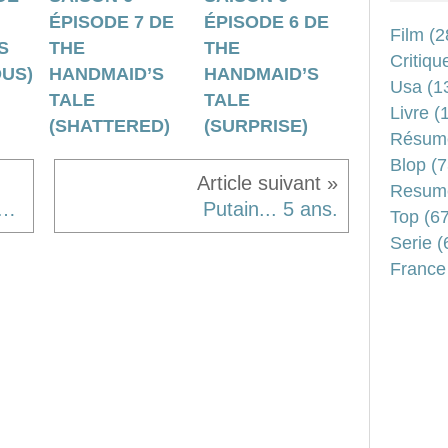
ÉPISODE 7 DE
ÉPISODE 6 DE
Film
(2
S
THE
THE
Critiqu
DUS)
HANDMAID’S
HANDMAID’S
Usa
(1
TALE
TALE
Livre
(1
(SHATTERED)
(SURPRISE)
Résum
Blop
(7
Resum
 d’Emile Zola [contre-profil d’une œuvre] #2
Putain... 5 ans.
Top
(67
Serie
(
France