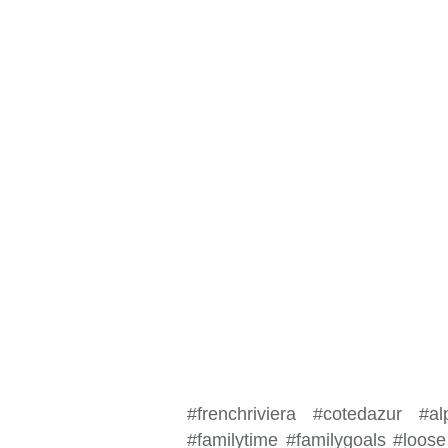
#frenchriviera #cotedazur #a
#familytime #familygoals #loo