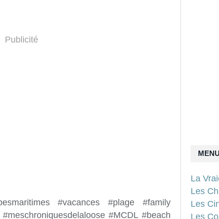
Publicité
MEN
La Vra
Les Ch
lpesmaritimes #vacances #plage #family
Les Ci
se #meschroniquesdelaloose #MCDL #beach
Les Con