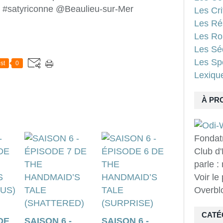
 #satyriconne @Beaulieu-sur-Mer
Les Cri
Les Ré
Les Ro
Les Sé
Les Spo
st
0
Lexiqu
À PR
Fondat
Club d'
parle :
Voir le
Overbl
CATÉ
DE
SAISON 6 -
SAISON 6 -