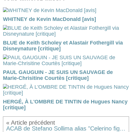
WHITNEY de Kevin MacDonald [avis]
BLUE de Keith Scholey et Alastair Fothergill via
Disneynature [critique]
PAUL GAUGUIN - JE SUIS UN SAUVAGE de
Marie-Chrisitine Courtès [critique]
HERGÉ, À L'OMBRE DE TINTIN de Hugues Nancy
[critique]
ACAB de Stefano Sollima alias "Celerino figlio di puttana" (sur l'air d'"Alouette gentille alouette") [critique]