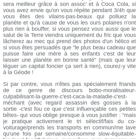
sera meilleur grâce à son assoc' et à Coca Cola, si
vous avez envie qu'on vous répète pendant 3/4h que
vous êtes des vilains-pas-beaux qui polluez la
planète et qu'à cause de vous les ours polaires n'ont
plus rien à bouffer, si vous pensez vous aussi que le
salut de la Terre viendra uniquement du fric que vous
lâcherez au mec qui prend des photos d'un hélico et
si vous êtes persuadés que "le plus beau cadeau que
puisse faire une mère à ses enfants c'est de leur
laisser une planète en bonne santé" (mais que leur
léguer un capital foncier ça sert à rien), courez-y vite
à la Géode !
Si par contre, vous n'êtes pas spécialement friands
de ce genre de discours bobo-moralisateur-
culpabilisant-la-guerre-c'est-caca-la-maladie-c'est-
méchant (avec regard assassin des gosses à la
sortie -c'est fou ce que c'est influençable ces petites
bêtes- qui vous oblige presque à vous justifier : "mais
je pratique activement le tri sélectif/fais du co-
voiturage/prends les transports en commun/me lave
qu'une fois par semaine/consomme slow-équitable-