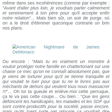
même dans ses incohérences (comme par exemple :
"
Avant d'aller plus loin, je voudrais parler calmement
et sereinement à ton père pour qu'il accepte enfin
notre relation
"... Mais bien sûr, un soir de purge, où
on a le droit d'éliminer quiconque contrarie un brin
nos plans.
Ou encore : "
Mais tu es vraiment un monstre à
vouloir protéger notre famille en chattertonant sur une
chaise ce mec qu'on ne connaît absolument pas, que
je viens de torturer pour qu'il se tienne tranquille et
qui voulait te tuer pour que tu ne le livres pas aux
méchants de dehors qui veulent tous nous massacrer
!!!
"... Oh toi ta gueule et enlève-moi cette perruque,
ça te va pas cette coupe... Ou bien : "
Que les gens
défoncent les handicapés, les malades et les SDF qui
sont contre-productifs pour la société, passe encore,
mais qu'ils tuent juste par jalousie ça voudrait dire