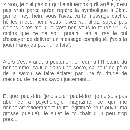
? Non, je n'ai pas dit qu'il était temps qu'il arrête, c'est
pas vrai) parce qu'on repère la symbolique à 3km,
genre "hey, hein, vous l'avez vu le message caché,
hé les mecs, hein, vous l'avez vu, allez, soyez pas
chiens, dites-moi que c'est bon vous le tenez ?"... A
moins que ce ne soit "putain, j'en ai ras le cul
d'essayer de délivrer un message compliqué, j'vais la
jouer franc-jeu pour une fois".
Alors c'est vrai qu'a posteriori, on connaît l'histoire du
bonhomme, sa fille dans une secte, sa peur de père
de la savoir se faire éclater par une foultitude de
mecs ou de ne pas savoir justement...
Et que, peut-être (je dis bien peut-être : je ne suis pas
abonnée à psychologie magazine, ce qui me
donnerait évidemment toute légitimité pour ouvrir ma
grosse gueule), le sujet le touchait d'un peu trop
près...