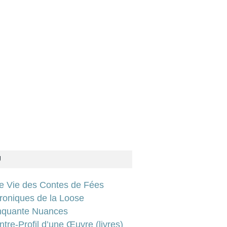
U
ie Vie des Contes de Fées
roniques de la Loose
nquante Nuances
tre-Profil d’une Œuvre (livres)