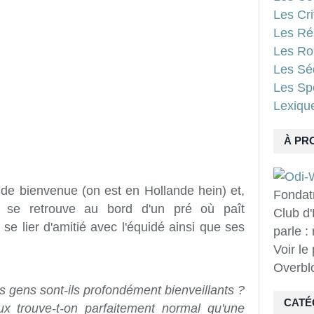
Les Cri
Les Ré
Les Ro
Les Sé
Les Spo
Lexiqu
À PR
de bienvenue (on est en Hollande hein) et,
Fondat
e se retrouve au bord d'un pré où paît
Club d'
 se lier d'amitié avec l'équidé ainsi que ses
parle :
Voir le
Overbl
 gens sont-ils profondément bienveillants ?
CATÉ
x trouve-t-on parfaitement normal qu'une