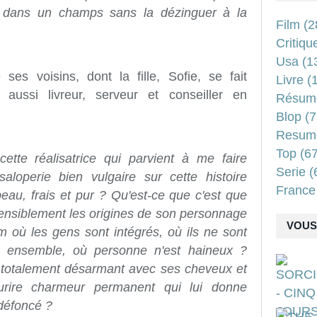
ent dans un champs sans la dézinguer à la
Film
(2
Critiqu
Usa
(1
ses voisins, dont la fille, Sofie, se fait
Livre
(1
 aussi livreur, serveur et conseiller en
Résum
Blop
(7
Resum
Top
(67
ette réalisatrice qui parvient à me faire
Serie
(
saloperie bien vulgaire sur cette histoire
France
eau, frais et pur ? Qu'est-ce que c'est que
tensiblement les origines de son personnage
VOUS 
m où les gens sont intégrés, où ils ne sont
ent ensemble, où personne n'est haineux ?
 totalement désarmant avec ses cheveux et
urire charmeur permanent qui lui donne
 défoncé ?