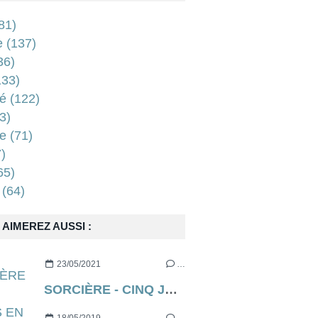
81)
e
(137)
36)
33)
é
(122)
3)
e
(71)
)
65)
(64)
AIMEREZ AUSSI :
23/05/2021
…
SORCIÈRE - CINQ JOURS EN ENFER (aka THE RECKONING en VO) de Neil Marshall [critique]