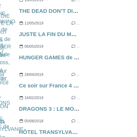
18/05/2019
…
THE DEAD DON’T DIE de Jim Jarmusch [Cannes Express]
12/05/2019
…
JUSTE LA FIN DU MONDE de Xavier Dolan, ce soir, à 21h05 sur France 2...
06/05/2019
…
HUNGER GAMES de Gary Ross, ce soir à 21h05 sur C8...
28/04/2019
…
Ce soir sur France 4 il y a PERCY JACKSON ET LE VOLEUR DE FOUDRE (ou de poule, je ne sais plus)...
16/02/2019
…
DRAGONS 3 : LE MONDE CACHÉ de Dean Deblois (via Dreamworks) [critique]
05/08/2018
…
HÔTEL TRANSYLVANIE 3 : DES VACANCES MONSTRUEUSES de Genndy Tartakovsky [critique]