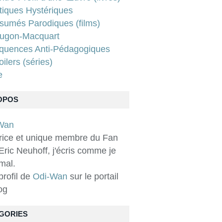
tiques Hystériques
sumés Parodiques (films)
ugon-Macquart
quences Anti-Pédagogiques
ilers (séries)
e
OPOS
rice et unique membre du Fan
Eric Neuhoff, j'écris comme je
 mal.
 profil de
Odi-Wan
sur le portail
og
GORIES