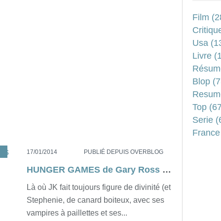
Film
(2
Critiqu
Usa
(1
Livre
(1
Résum
Blop
(7
Resum
Top
(67
Serie
(
France
,
ENFANTS
17/01/2014
PUBLIÉ DEPUIS OVERBLOG
HUNGER GAMES de Gary Ross [critique]
Là où JK fait toujours figure de divinité (et
Stephenie, de canard boiteux, avec ses
vampires à paillettes et ses...