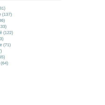
81)
e
(137)
36)
33)
é
(122)
3)
e
(71)
)
65)
(64)