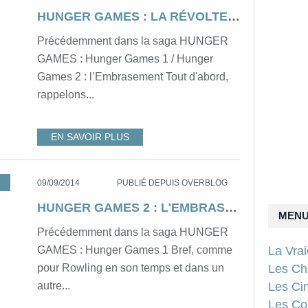
HUNGER GAMES : LA RÉVOLTE (partie 1) de Francis Lawrence
Précédemment dans la saga HUNGER
GAMES : Hunger Games 1 / Hunger
Games 2 : l’Embrasement Tout d'abord,
rappelons...
EN SAVOIR PLUS
,
DYSTOPIE
09/09/2014
PUBLIÉ DEPUIS OVERBLOG
HUNGER GAMES 2 : L'EMBRASEMENT de Francis Lawrence [critique]
MEN
Précédemment dans la saga HUNGER
La Vra
GAMES : Hunger Games 1 Bref, comme
Les Ch
pour Rowling en son temps et dans un
Les Ci
autre...
Les Con