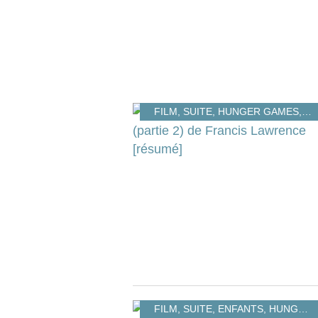
FILM
,
SUITE
,
HUNGER GAMES
,
R
FILM
,
SUITE
,
ENFANTS
,
HUNGER GAMES