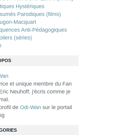
tiques Hystériques
sumés Parodiques (films)
ugon-Macquart
quences Anti-Pédagogiques
ilers (séries)
e
OPOS
rice et unique membre du Fan
Eric Neuhoff, j'écris comme je
 mal.
 profil de
Odi-Wan
sur le portail
og
GORIES