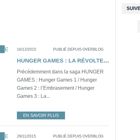
SUIV
ÉSUMÉ
,
ENFANTS
16/12/2015
PUBLIÉ DEPUIS OVERBLOG
HUNGER GAMES : LA RÉVOLTE (partie 2) de Francis Lawrence [résumé]
Précédemment dans la saga HUNGER
GAMES : Hunger Games 1 / Hunger
Games 2 : l’Embrasement / Hunger
Games 3 : La...
EN SAVOIR PLUS
,
DYSTOPIE
29/11/2015
PUBLIÉ DEPUIS OVERBLOG