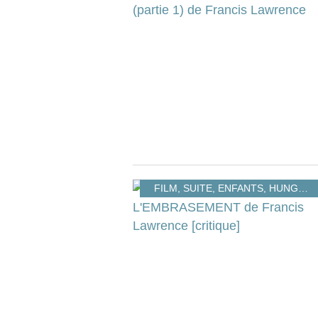
FILM
,
SUITE
,
ENFANTS
,
HUNGER GAMES