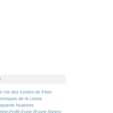
U
ie Vie des Contes de Fées
roniques de la Loose
nquante Nuances
tre-Profil d’une Œuvre (livres)