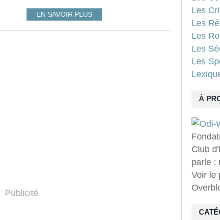
Les Cri
EN SAVOIR PLUS
Les Ré
Les Ro
Les Sé
Les Spo
Lexiqu
À PR
Fondat
Club d'
parle :
Voir le
Overbl
Publicité
CATÉ