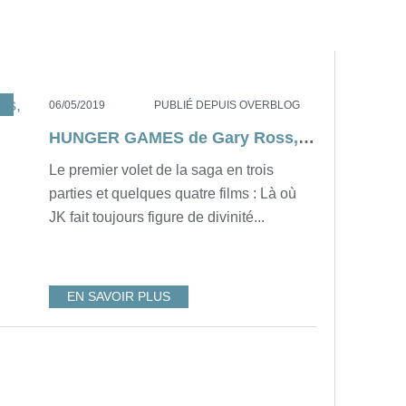
,
USA
,
SAGA
06/05/2019
PUBLIÉ DEPUIS OVERBLOG
HUNGER GAMES de Gary Ross, ce soir à 21h05 sur C8...
Le premier volet de la saga en trois
parties et quelques quatre films : Là où
JK fait toujours figure de divinité...
EN SAVOIR PLUS