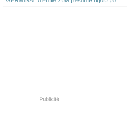
GERMINAL d'Emile Zola [résumé rigolo pour un livre qui l'est nettement moins]
Publicité