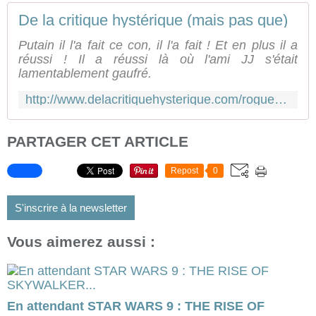
De la critique hystérique (mais pas que)
Putain il l'a fait ce con, il l'a fait ! Et en plus il a
réussi ! Il a réussi là où l'ami JJ s'était
lamentablement gaufré.
http://www.delacritiquehysterique.com/rogue-one-a-star-wars-story-de-gareth-edwards-star-wars-3-et-demi-critique
PARTAGER CET ARTICLE
Repost
0
S'inscrire à la newsletter
Vous aimerez aussi :
En attendant STAR WARS 9 : THE RISE OF