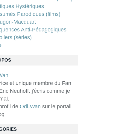
tiques Hystériques
sumés Parodiques (films)
ugon-Macquart
quences Anti-Pédagogiques
ilers (séries)
e
OPOS
rice et unique membre du Fan
Eric Neuhoff, j'écris comme je
 mal.
 profil de
Odi-Wan
sur le portail
og
GORIES