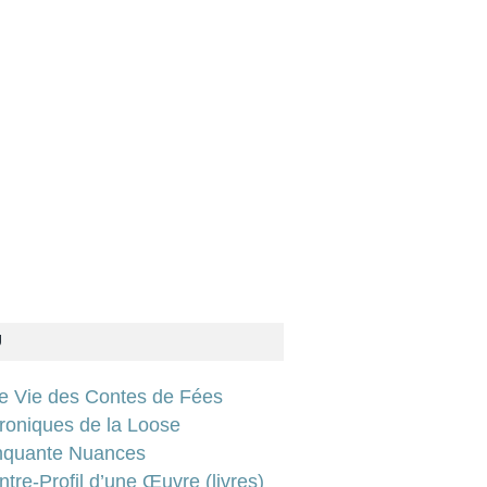
U
ie Vie des Contes de Fées
roniques de la Loose
nquante Nuances
tre-Profil d’une Œuvre (livres)