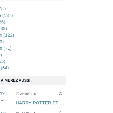
81)
e
(137)
36)
33)
é
(122)
3)
e
(71)
)
65)
(64)
AIMEREZ AUSSI :
29/10/2016
…
HARRY POTTER ET L'ENFANT MAUDIT de J.K. Rowling, John Tiffany & Jack Thorne [critique]