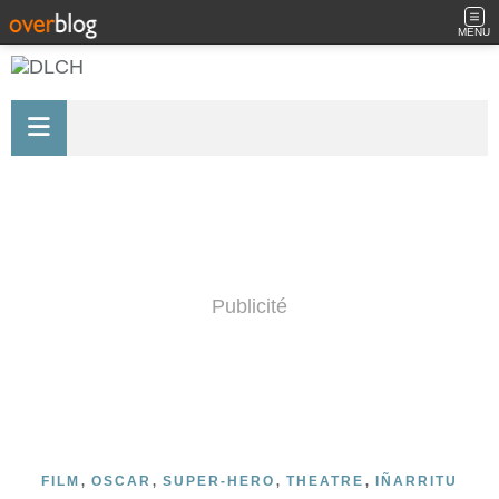
MENU
Publicité
,
,
,
,
FILM
OSCAR
SUPER-HERO
THEATRE
IÑARRITU