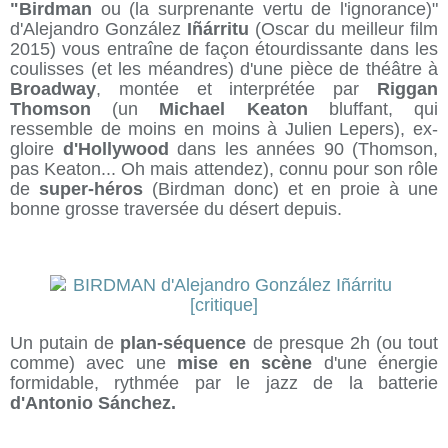
"Birdman
ou (la surprenante vertu de l'ignorance)"
d'Alejandro González
Iñárritu
(Oscar du meilleur film
2015) vous entraîne de façon étourdissante dans les
coulisses (et les méandres) d'une pièce de théâtre à
Broadway
, montée et interprétée par
Riggan
Thomson
(un
Michael Keaton
bluffant, qui
ressemble de moins en moins à Julien Lepers), ex-
gloire
d'Hollywood
dans les années 90 (Thomson,
pas Keaton... Oh mais attendez), connu pour son rôle
de
super-héros
(Birdman donc) et en proie à une
bonne grosse traversée du désert depuis.
Un putain de
plan-séquence
de presque 2h (ou tout
comme) avec une
mise en scène
d'une énergie
formidable, rythmée par le jazz de la batterie
d'Antonio Sánchez.