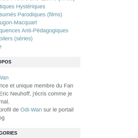
tiques Hystériques
sumés Parodiques (films)
ugon-Macquart
quences Anti-Pédagogiques
ilers (séries)
e
OPOS
rice et unique membre du Fan
Eric Neuhoff, j'écris comme je
 mal.
 profil de
Odi-Wan
sur le portail
og
GORIES