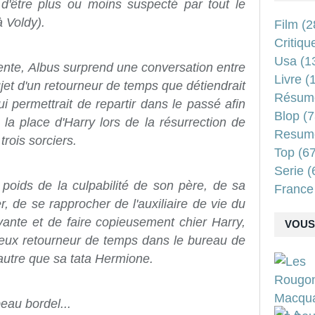
d'être plus ou moins suspecté par tout le
à Voldy).
Film
(2
Critiqu
Usa
(1
cente, Albus surprend une conversation entre
Livre
(1
et d'un retourneur de temps que détiendrait
Résum
ui permettrait de repartir dans le passé afin
Blop
(7
 la place d'Harry lors de la résurrection de
Resum
trois sorciers.
Top
(67
Serie
(
e poids de la culpabilité de son père, de sa
France
er, de se rapprocher de l'auxiliaire de vie du
yante et de faire copieusement chier Harry,
VOUS 
ameux retourneur de temps dans le bureau de
 autre que sa tata Hermione.
eau bordel...