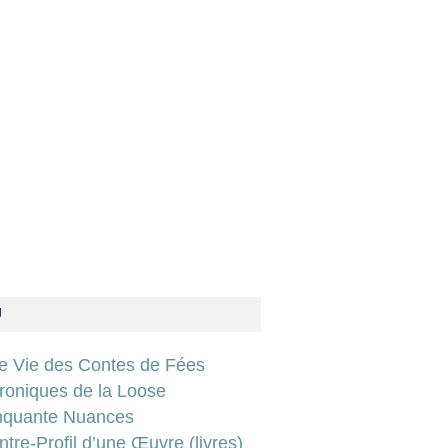
U
ie Vie des Contes de Fées
roniques de la Loose
nquante Nuances
tre-Profil d’une Œuvre (livres)