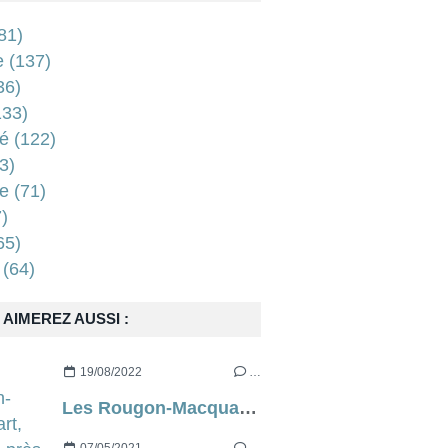
81)
e
(137)
36)
33)
é
(122)
3)
e
(71)
)
65)
(64)
AIMEREZ AUSSI :
19/08/2022
…
Les Rougon-Macquart, d’à peu près Emile Zola