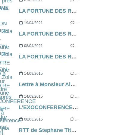
07/05/2021
…
LA FORTUNE DES ROUGON d’Emile Zola [contre-profil d’une œuvre] - CHAPITRE 7
19/04/2021
…
LA FORTUNE DES ROUGON d’Emile Zola [contre-profil d’une œuvre] - CHAPITRE 6
08/04/2021
…
LA FORTUNE DES ROUGON d’Emile Zola [contre-profil d’une œuvre] - CHAPITRE 5
14/09/2015
…
Lettre à Monsieur Alexandre Astier après avoir assisté à l'Exoconférence à l'Olympia [déclaration d'admiration irrationnelle]
14/09/2015
…
L'EXOCONFERENCE de et par Alexandre Astier [critique]
08/03/2015
…
RTT de Stephane Titéca [critique]