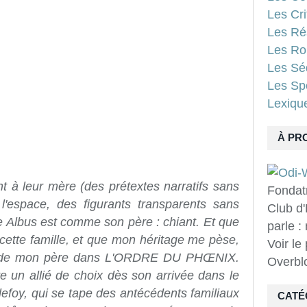
Les Cri
Les Ré
Les Ro
Les Sé
Les Spo
Lexiqu
À PR
t à leur mère (des prétextes narratifs sans
Fondat
 l'espace, des figurants transparents sans
Club d'
e Albus est comme son père : chiant. Et que
parle :
cette famille, et que mon héritage me pèse,
Voir le
ado de mon père dans L'ORDRE DU PHŒNIX.
Overbl
ve un allié de choix dès son arrivée dans le
efoy, qui se tape des antécédents familiaux
CATÉ