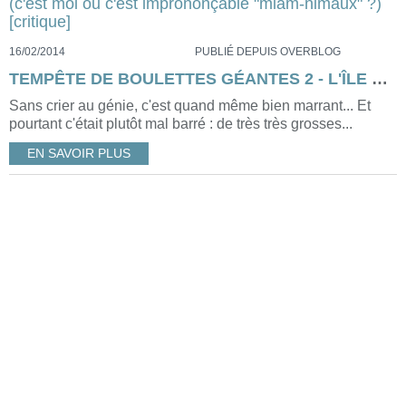
16/02/2014
PUBLIÉ DEPUIS OVERBLOG
TEMPÊTE DE BOULETTES GÉANTES 2 - L'ÎLE DES MIAM-NIMAUX de Cody Cameron et Kris Pearn (c'est moi ou c'est imprononçable "miam-nimaux" ?) [critique]
Sans crier au génie, c'est quand même bien marrant... Et
pourtant c'était plutôt mal barré : de très très grosses...
EN SAVOIR PLUS