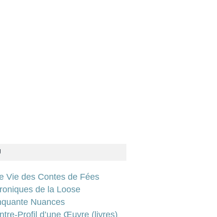
U
ie Vie des Contes de Fées
roniques de la Loose
nquante Nuances
tre-Profil d’une Œuvre (livres)