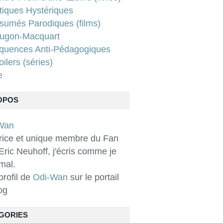
tiques Hystériques
sumés Parodiques (films)
ugon-Macquart
quences Anti-Pédagogiques
ilers (séries)
e
OPOS
rice et unique membre du Fan
Eric Neuhoff, j'écris comme je
 mal.
 profil de
Odi-Wan
sur le portail
og
GORIES