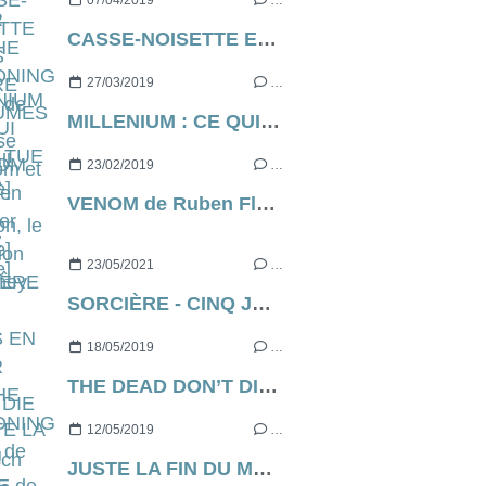
07/04/2019
…
CASSE-NOISETTE ET LES QUATRE ROYAUMES de Lasse Hallström et Joe Johnston, le live action via Disney
27/03/2019
…
MILLENIUM : CE QUI NE ME TUE PAS de Fede Álvarez [critique]
23/02/2019
…
VENOM de Ruben Fleischer [critique]
23/05/2021
…
SORCIÈRE - CINQ JOURS EN ENFER (aka THE RECKONING en VO) de Neil Marshall [critique]
18/05/2019
…
THE DEAD DON’T DIE de Jim Jarmusch [Cannes Express]
12/05/2019
…
JUSTE LA FIN DU MONDE de Xavier Dolan, ce soir, à 21h05 sur France 2...