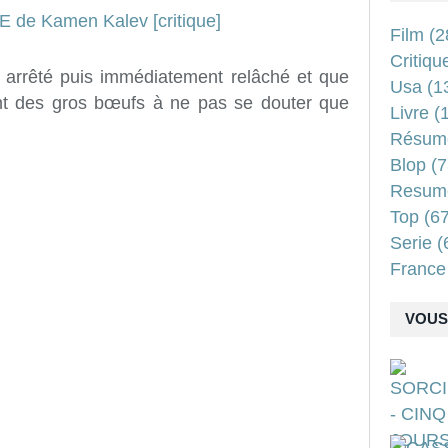
Film
(2
Critiqu
 arrêté puis immédiatement relâché et que
Usa
(1
nt des gros bœufs à ne pas se douter que
Livre
(1
Résum
Blop
(7
Resum
Top
(67
Serie
(
France
VOUS 