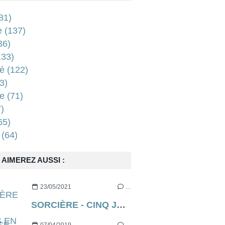
81)
e
(137)
36)
33)
é
(122)
3)
e
(71)
)
65)
(64)
AIMEREZ AUSSI :
23/05/2021
…
SORCIÈRE - CINQ JOURS EN ENFER (aka THE RECKONING en VO) de Neil Marshall [critique]