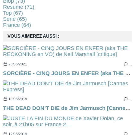
Blop
(73)
Resume
(71)
Top
(67)
Serie
(65)
France
(64)
VOUS AIMEREZ AUSSI :
23/05/2021
…
SORCIÈRE - CINQ JOURS EN ENFER (aka THE RECKONING en VO) de Neil Marshall [critique]
18/05/2019
…
THE DEAD DON’T DIE de Jim Jarmusch [Cannes Express]
12/05/2019
…