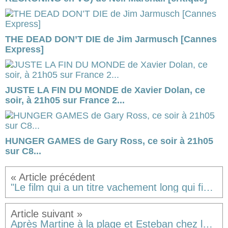
THE DEAD DON’T DIE de Jim Jarmusch [Cannes
Express]
JUSTE LA FIN DU MONDE de Xavier Dolan, ce
soir, à 21h05 sur France 2...
HUNGER GAMES de Gary Ross, ce soir à 21h05
sur C8...
"Le film qui a un titre vachement long qui finit par TS SPIVET" de Jean-Pierre Jeunet [critique]
Après Martine à la plage et Esteban chez les Maya, LES MYSTERIEUSES CITÉS D'OR (saison 2) en Chine ! [critique]