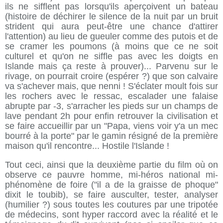
ils ne sifflent pas lorsqu'ils aperçoivent un bateau
(histoire de déchirer le silence de la nuit par un bruit
strident qui aura peut-être une chance d'attirer
l'attention) au lieu de gueuler comme des putois et de
se cramer les poumons (à moins que ce ne soit
culturel et qu'on ne siffle pas avec les doigts en
Islande mais ça reste à prouver)... Parvenu sur le
rivage, on pourrait croire (espérer ?) que son calvaire
va s'achever mais, que nenni ! S'éclater moult fois sur
les rochers avec le ressac, escalader une falaise
abrupte par -3, s'arracher les pieds sur un champs de
lave pendant 2h pour enfin retrouver la civilisation et
se faire accueillir par un "Papa, viens voir y'a un mec
bourré à la porte" par le gamin résigné de la première
maison qu'il rencontre... Hostile l'Islande !
Tout ceci, ainsi que la deuxième partie du film où on
observe ce pauvre homme, mi-héros national mi-
phénomène de foire ("il a de la graisse de phoque"
dixit le toubib), se faire ausculter, tester, analyser
(humilier ?) sous toutes les coutures par une tripotée
de médecins, sont hyper raccord avec la réalité et le