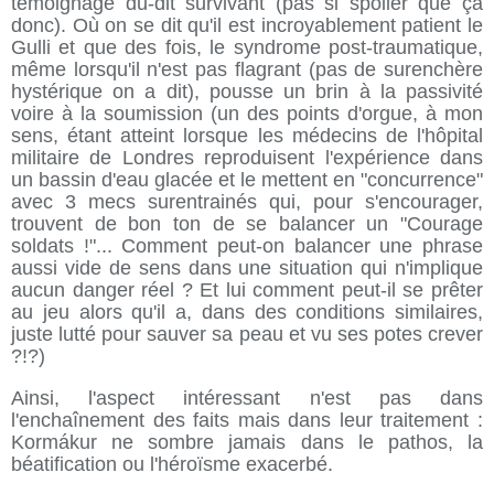
témoignage du-dit survivant (pas si spoiler que ça
donc). Où on se dit qu'il est incroyablement patient le
Gulli et que des fois, le syndrome post-traumatique,
même lorsqu'il n'est pas flagrant (pas de surenchère
hystérique on a dit), pousse un brin à la passivité
voire à la soumission (un des points d'orgue, à mon
sens, étant atteint lorsque les médecins de l'hôpital
militaire de Londres reproduisent l'expérience dans
un bassin d'eau glacée et le mettent en "concurrence"
avec 3 mecs surentrainés qui, pour s'encourager,
trouvent de bon ton de se balancer un "Courage
soldats !"... Comment peut-on balancer une phrase
aussi vide de sens dans une situation qui n'implique
aucun danger réel ? Et lui comment peut-il se prêter
au jeu alors qu'il a, dans des conditions similaires,
juste lutté pour sauver sa peau et vu ses potes crever
?!?)
Ainsi, l'aspect intéressant n'est pas dans
l'enchaînement des faits mais dans leur traitement :
Kormákur ne sombre jamais dans le pathos, la
béatification ou l'héroïsme exacerbé.