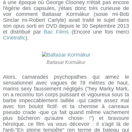
à une époque où George Clooney n'était pas encore
l'égérie des capsules, j'étais donc très curieuse de
voir comment Baltasar Kormákur (sosie mi-Bob
Sinclar mi-Robert Carlyle) avait traité le sujet dans
son opus sorti en DVD depuis le 30 Septembre 2013
et distribué par
Bac Films
(Encore une fois merci
Cinetrafic
).
Baltasar Kormákur
Alors, camarades psychopathes qui aimez le
sensationnel avec vagues de 78 mètres de haut,
marins sexy faussement négligés ("hey Marky Mark,
on a reconnu ton corps puissant et vigoureux sous ta
barbe impeccablement taillée -qui cadre assez mal
avec ton boulot fictif- et ta chemise à carreaux
pseudo crade -que ça fait quand même vachement
plus bûcheron qu'autre chose- !") et bravoure
héroïque, ce film va vous décevoir : il s'agit là de
l'anti-"En pleine tempête" (en terme de bateau qui