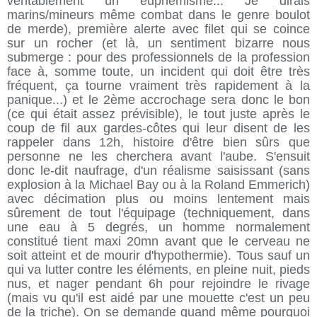
véritablement un euphémisme... Je dirais
marins/mineurs même combat dans le genre boulot
de merde), première alerte avec filet qui se coince
sur un rocher (et là, un sentiment bizarre nous
submerge : pour des professionnels de la profession
face à, somme toute, un incident qui doit être très
fréquent, ça tourne vraiment très rapidement à la
panique...) et le 2ème accrochage sera donc le bon
(ce qui était assez prévisible), le tout juste après le
coup de fil aux gardes-côtes qui leur disent de les
rappeler dans 12h, histoire d'être bien sûrs que
personne ne les cherchera avant l'aube. S'ensuit
donc le-dit naufrage, d'un réalisme saisissant (sans
explosion à la Michael Bay ou à la Roland Emmerich)
avec décimation plus ou moins lentement mais
sûrement de tout l'équipage (techniquement, dans
une eau à 5 degrés, un homme normalement
constitué tient maxi 20mn avant que le cerveau ne
soit atteint et de mourir d'hypothermie). Tous sauf un
qui va lutter contre les éléments, en pleine nuit, pieds
nus, et nager pendant 6h pour rejoindre le rivage
(mais vu qu'il est aidé par une mouette c'est un peu
de la triche). On se demande quand même pourquoi