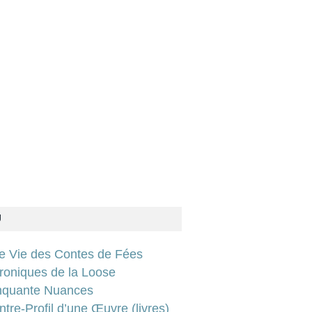
U
ie Vie des Contes de Fées
roniques de la Loose
nquante Nuances
tre-Profil d’une Œuvre (livres)