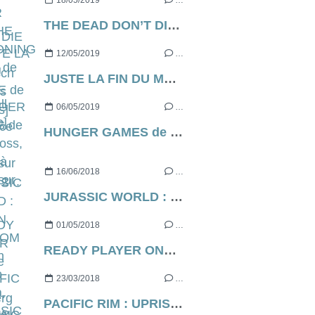
18/05/2019
…
THE DEAD DON’T DIE de Jim Jarmusch [Cannes Express]
12/05/2019
…
JUSTE LA FIN DU MONDE de Xavier Dolan, ce soir, à 21h05 sur France 2...
06/05/2019
…
HUNGER GAMES de Gary Ross, ce soir à 21h05 sur C8...
16/06/2018
…
JURASSIC WORLD : FALLEN KINGDOM de Juan Antonio Bayona, JURASSIC WORLD 2 quoi [résumé]
01/05/2018
…
READY PLAYER ONE de Steven Spielberg [critique]
23/03/2018
…
PACIFIC RIM : UPRISING de Steven S. DeKnight [critique]