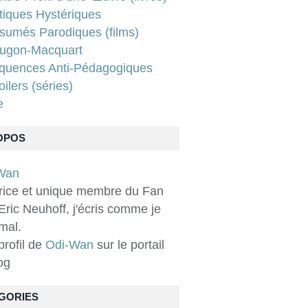
tiques Hystériques
sumés Parodiques (films)
ugon-Macquart
quences Anti-Pédagogiques
ilers (séries)
e
OPOS
rice et unique membre du Fan
Eric Neuhoff, j'écris comme je
 mal.
 profil de
Odi-Wan
sur le portail
og
GORIES