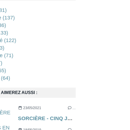
81)
e
(137)
36)
33)
é
(122)
3)
e
(71)
)
65)
(64)
AIMEREZ AUSSI :
23/05/2021
…
SORCIÈRE - CINQ JOURS EN ENFER (aka THE RECKONING en VO) de Neil Marshall [critique]