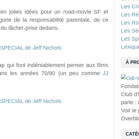
Les Cri
ien jolies idées pour un road-movie SF et
Les Ré
gorie de la responsabilité parentale, de ce
Les Ro
t du lâcher-prise dedans.
Les Sé
Les Spo
Lexiqu
À PR
p qui font indéniablement penser aux films
ns les années 70/80 (un peu comme
JJ
Fondat
Club d'
parle :
Voir le
Overbl
CATÉ