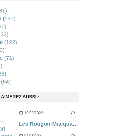
81)
e
(137)
36)
33)
é
(122)
3)
e
(71)
)
65)
(64)
AIMEREZ AUSSI :
19/08/2022
…
Les Rougon-Macquart, d’à peu près Emile Zola