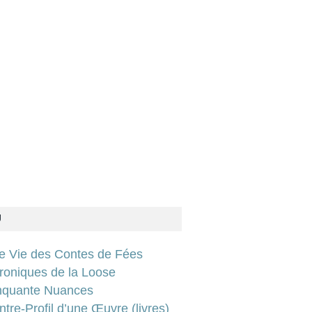
U
ie Vie des Contes de Fées
roniques de la Loose
nquante Nuances
tre-Profil d’une Œuvre (livres)