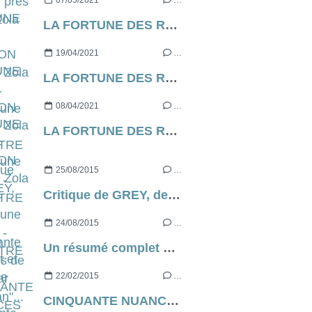
07/05/2021
…
LA FORTUNE DES ROUGON d’Emile Zola [contre-profil d’une œuvre] - CHAPITRE 7
19/04/2021
…
LA FORTUNE DES ROUGON d’Emile Zola [contre-profil d’une œuvre] - CHAPITRE 6
08/04/2021
…
LA FORTUNE DES ROUGON d’Emile Zola [contre-profil d’une œuvre] - CHAPITRE 5
25/08/2015
…
Critique de GREY, de EL James, "Cinquante nuances de Grey par Christian"... Par sa queue.
24/08/2015
…
Un résumé complet et rigolo de GREY, Cinquante nuances de Grey par Christian de E.L. James
22/02/2015
…
CINQUANTE NUANCES DE GREY, le film de Sam Taylor-Wood [critique]