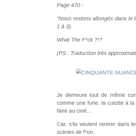
Page 470 :
"Nous restons allongés dans le lit 
1 à 3).
What The F*ck ?!?
(PS : Traduction très approximati
Je demeure tout de même curie
comme une furie, la culotte à la
faire au ciné...
Car, s'ils veulent rentrer dans l
scènes de f*on.