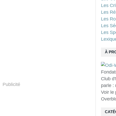
Les Cri
Les Ré
Les Ro
Les Sé
Les Spo
Lexiqu
À PR
Fondat
Club d'
Publicité
parle :
Voir le
Overbl
CATÉ