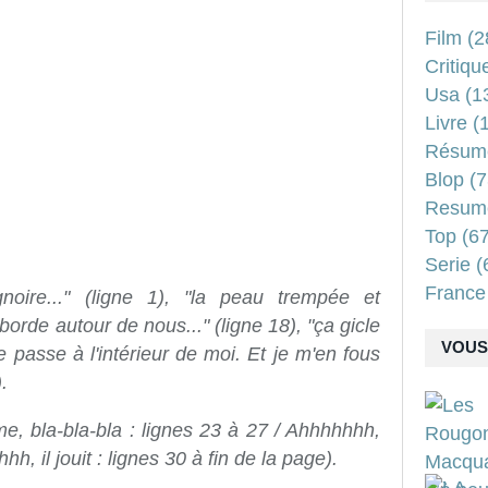
Film
(2
Critiqu
Usa
(1
Livre
(1
Résum
Blop
(7
Resum
Top
(67
Serie
(
France
noire..." (ligne 1), "la peau trempée et
déborde autour de nous..." (ligne 18), "ça gicle
VOUS 
se passe à l'intérieur de moi. Et je m'en fous
.
ime, bla-bla-bla : lignes 23 à 27 / Ahhhhhhh,
hh, il jouit : lignes 30 à fin de la page).