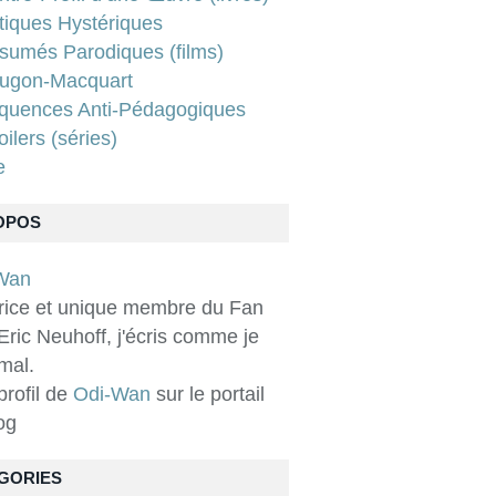
tiques Hystériques
sumés Parodiques (films)
ugon-Macquart
quences Anti-Pédagogiques
ilers (séries)
e
OPOS
rice et unique membre du Fan
Eric Neuhoff, j'écris comme je
 mal.
 profil de
Odi-Wan
sur le portail
og
GORIES