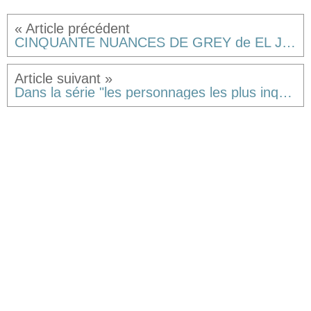
CINQUANTE NUANCES DE GREY de EL James [critique]
Dans la série "les personnages les plus inquiétants ne se trouvent pas nécessairement là où l'on pense (bien que...)" : le veilleur de nuit de Disney Junior.