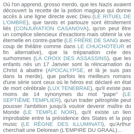
Où l'on apprend, grosso merdo, que les Nazis avaient
découvert la recette de la potion magique qui donne
accès à une ligne directe avec Dieu (
LE RITUEL DE
L'OMBRE
), que tarots et partouze sont étroitement
liés (
CONJURATION CASANOVA
), qu'on peut être
un complice silencieux d'exactions mais obtenir la vie
éternelle en contre-partie (
LE FRÈRE DE SANG
avec
coup de théâtre comme dans
LE CHUCHOTEUR
et
fin alternative), que la trépanation crée des
surhommes (
LA CROIX DES ASSASSINS
), que les
enfants nés un 17 Janvier sont la réincarnation du
Christ à abattre (
APOCALYPSE
, et là je suis pas
dans la merde), que parfois les meilleurs romans
d'une série sont ceux où le héros est déclaré en état
de mort cérébrale (
LUX TENEBRAE
), qu'il existe pas
moins de 14 synonymes du mot "pape" (
LE
SEPTIÈME TEMPLIER
), qu'un trader pétrophile peut
pousser l'ambition jusqu'à vouloir devenir maître du
Monde (
LE TEMPLE NOIR
), qu'il existe un lien
improbable entre la présidence des States et la pop
music (
LE RÈGNE DES ILLUMINATI
), qu'Arthur
cherchait une Delorean (L'EMPIRE DU GRAAL)...