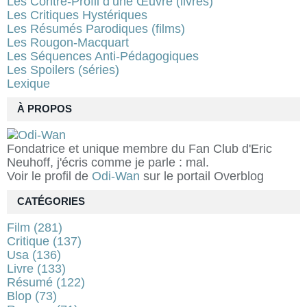
Les Contre-Profil d’une Œuvre (livres)
Les Critiques Hystériques
Les Résumés Parodiques (films)
Les Rougon-Macquart
Les Séquences Anti-Pédagogiques
Les Spoilers (séries)
Lexique
À PROPOS
Fondatrice et unique membre du Fan Club d'Eric
Neuhoff, j'écris comme je parle : mal.
Voir le profil de
Odi-Wan
sur le portail Overblog
CATÉGORIES
Film
(281)
Critique
(137)
Usa
(136)
Livre
(133)
Résumé
(122)
Blop
(73)