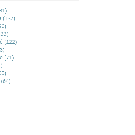
81)
e
(137)
36)
33)
é
(122)
3)
e
(71)
)
65)
(64)