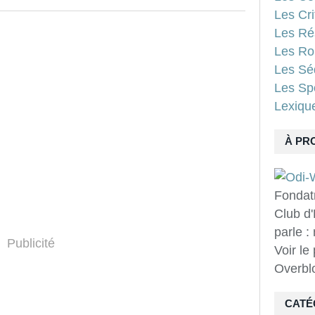
Les Cri
Les Ré
Les Ro
Les Sé
Les Spo
Lexiqu
À PR
Fondat
Club d'
parle :
Publicité
Voir le
Overbl
CATÉ