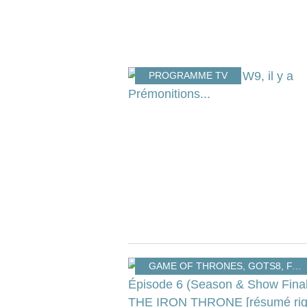
PROGRAMME TV
GAME OF THRONES
,
GOTS8
,
FANTASY