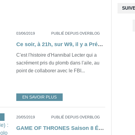
SUIV
03/06/2019
PUBLIÉ DEPUIS OVERBLOG
Ce soir, à 21h, sur W9, il y a Prémonitions...
C'est l'histoire d'Hannibal Lecter qui a
sacrément pris du plomb dans l'aile, au
point de collaborer avec le FBI...
EN SAVOIR PLUS
,
SÉRIE
,
RÉSUMÉ
,
SPOILER
,
USA
20/05/2019
PUBLIÉ DEPUIS OVERBLOG
GAME OF THRONES Saison 8 Épisode 6 (Season & Show Finale) : THE IRON THRONE [résumé rigolo détaillé et commenté]