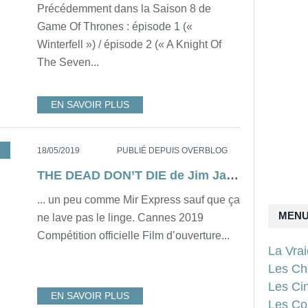
Précédemment dans la Saison 8 de
Game Of Thrones : épisode 1 («
Winterfell ») / épisode 2 (« A Knight Of
The Seven...
EN SAVOIR PLUS
,
FILM
,
JARMUSCH
,
ZOMBIES
,
COMÉDIE
,
HORREUR
18/05/2019
PUBLIÉ DEPUIS OVERBLOG
THE DEAD DON’T DIE de Jim Jarmusch [Cannes Express]
... un peu comme Mir Express sauf que ça
MEN
ne lave pas le linge. Cannes 2019
Compétition officielle Film d’ouverture...
La Vra
Les Ch
Les Ci
EN SAVOIR PLUS
Les Con