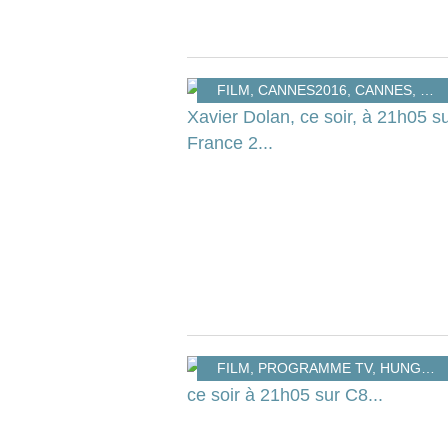
FILM
,
CANNES2016
,
CANNES
,
DO
FILM
,
PROGRAMME TV
,
HUNGER GAMES