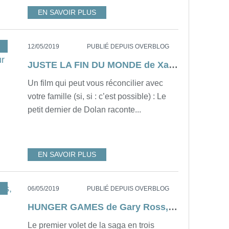
EN SAVOIR PLUS
LAN
,
PROGRAMME TV
12/05/2019
PUBLIÉ DEPUIS OVERBLOG
JUSTE LA FIN DU MONDE de Xavier Dolan, ce soir, à 21h05 sur France 2...
Un film qui peut vous réconcilier avec
votre famille (si, si : c’est possible) : Le
petit dernier de Dolan raconte...
EN SAVOIR PLUS
,
USA
,
SAGA
06/05/2019
PUBLIÉ DEPUIS OVERBLOG
HUNGER GAMES de Gary Ross, ce soir à 21h05 sur C8...
Le premier volet de la saga en trois