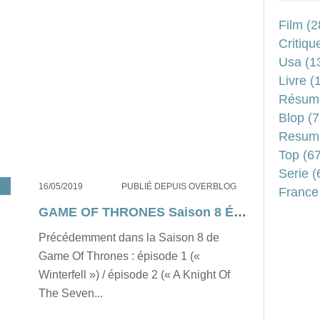
Film
(2
Critiqu
Usa
(1
Livre
(1
Résum
Blop
(7
Resum
Top
(67
Serie
(
SA
,
GOTS8
,
SPOILER
,
SÉRIE
,
RÉSUMÉ
16/05/2019
PUBLIÉ DEPUIS OVERBLOG
France
GAME OF THRONES Saison 8 Épisode 5 : THE BELLS [résumé rigolo détaillé et commenté]
Précédemment dans la Saison 8 de
Game Of Thrones : épisode 1 («
Winterfell ») / épisode 2 (« A Knight Of
The Seven...