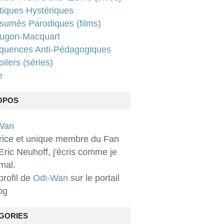
tiques Hystériques
sumés Parodiques (films)
ugon-Macquart
quences Anti-Pédagogiques
ilers (séries)
e
OPOS
rice et unique membre du Fan
Eric Neuhoff, j'écris comme je
 mal.
 profil de
Odi-Wan
sur le portail
og
GORIES