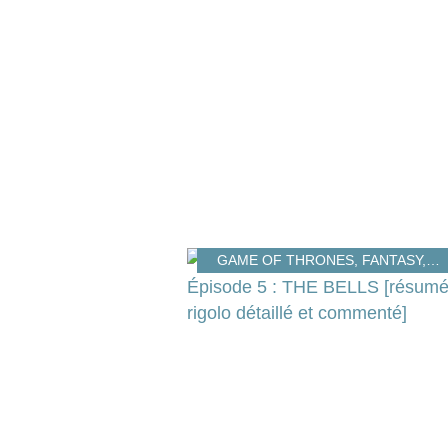
GAME OF THRONES
,
FANTASY
,
U