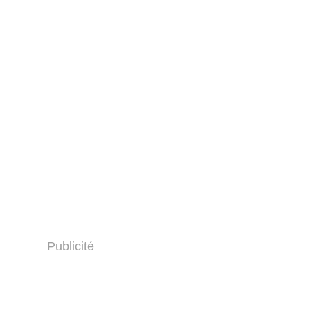
ÉSUMÉ
,
PARODIE
Publicité