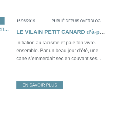
,
CONTE
,
ANTISÉQUENCEPÉDAGOGIQUE
,
LIVRE
,
ANDERSEN
,
R
16/06/2019
PUBLIÉ DEPUIS OVERBLOG
LE VILAIN PETIT CANARD d’à-peu-près Hans Christian Andersen...
Initiation au racisme et paie ton vivre-
ensemble. Par un beau jour d’été, une
cane s’emmerdait sec en couvant ses...
EN SAVOIR PLUS