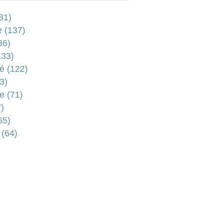
81)
e
(137)
36)
33)
é
(122)
3)
e
(71)
)
65)
(64)