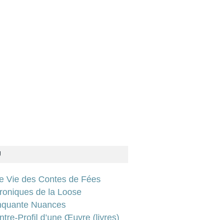
IE
,
RESUME
,
USA
U
ie Vie des Contes de Fées
roniques de la Loose
nquante Nuances
tre-Profil d’une Œuvre (livres)