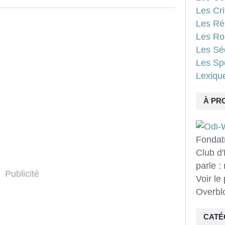
Les Cri
Les Ré
Les Ro
Les Sé
Les Spo
Lexiqu
À PR
Fondat
Club d'
parle :
Publicité
Voir le
Overbl
CATÉ