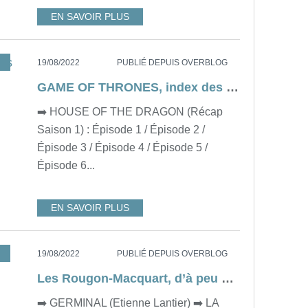
EN SAVOIR PLUS
,
RESUME
19/08/2022
PUBLIÉ DEPUIS OVERBLOG
GAME OF THRONES, index des résumés de la série
➡️ HOUSE OF THE DRAGON (Récap
Saison 1) : Épisode 1 / Épisode 2 /
Épisode 3 / Épisode 4 / Épisode 5 /
Épisode 6...
EN SAVOIR PLUS
,
ZOLA
19/08/2022
PUBLIÉ DEPUIS OVERBLOG
Les Rougon-Macquart, d’à peu près Emile Zola
➡️ GERMINAL (Etienne Lantier) ➡️ LA