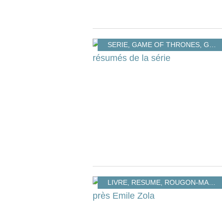
SERIE
,
GAME OF THRONES
,
GAMEOFTHRONES
LIVRE
,
RESUME
,
ROUGON-MACQUART