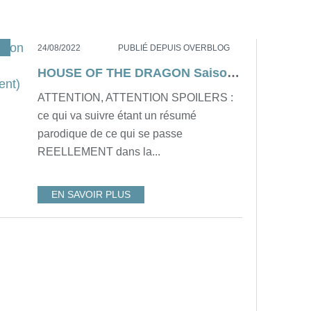
HOTD SAISON 1
,
RESUME
,
GAME OF THRONES
,
MEDIEVAL
,
FANTA
24/08/2022
PUBLIÉ DEPUIS OVERBLOG
HOUSE OF THE DRAGON Saison 1 - Résumé de l’épisode 1 (avec plein de spoilers dedans, forcément)
ATTENTION, ATTENTION SPOILERS :
ce qui va suivre étant un résumé
parodique de ce qui se passe
REELLEMENT dans la...
EN SAVOIR PLUS