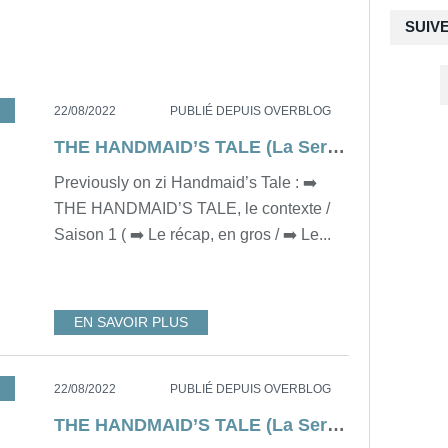
SUIV
E HANDMAID’S TALE SAISON 3
,
DYSTOPIE
,
RESUME
,
USA
22/08/2022
PUBLIÉ DEPUIS OVERBLOG
THE HANDMAID’S TALE (La Servante Écarlate) Saison 3 - Épisode 2 [résumé]
Previously on zi Handmaid’s Tale : ➡️
THE HANDMAID’S TALE, le contexte /
Saison 1 ( ➡️ Le récap, en gros / ➡️ Le...
EN SAVOIR PLUS
E HANDMAID’S TALE SAISON 3
,
RESUME
,
DYSTOPIE
,
USA
22/08/2022
PUBLIÉ DEPUIS OVERBLOG
THE HANDMAID’S TALE (La Servante Écarlate) Saison 3 - Épisode 1 [résumé]