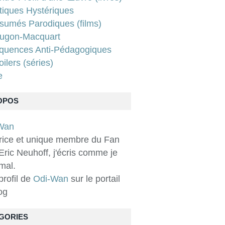
tiques Hystériques
sumés Parodiques (films)
ugon-Macquart
quences Anti-Pédagogiques
ilers (séries)
e
OPOS
rice et unique membre du Fan
Eric Neuhoff, j'écris comme je
 mal.
 profil de
Odi-Wan
sur le portail
og
GORIES