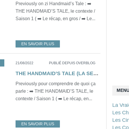
Previously on zi Handmaid’s Tale : ➡️
THE HANDMAID’S TALE, le contexte /
Saison 1 ( ➡️ Le récap, en gros / ➡️ Le...
EN SAVOIR PLUS
THE HANDMAID’S TALE
,
THE HANDMAID’S TALE SAISON 3
,
DYSTOP
21/08/2022
PUBLIÉ DEPUIS OVERBLOG
THE HANDMAID’S TALE (LA SERVANTE ÉCARLATE), LE RECAP DE LA SAISON 3
Previously pour comprendre de quoi ça
MEN
parle : ➡️ THE HANDMAID’S TALE, le
contexte / Saison 1 ( ➡️ Le récap, en...
La Vra
Les Ch
Les Ci
EN SAVOIR PLUS
Les Con