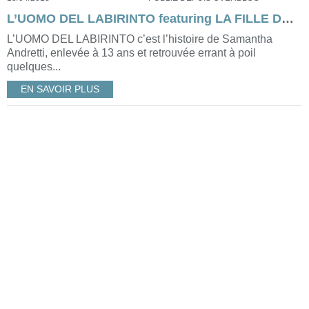
L’UOMO DEL LABIRINTO featuring LA FILLE DANS LE BROUILLARD (le film) d’à peu près Donato Carrisi [avis schizophrénique]
L’UOMO DEL LABIRINTO c’est l’histoire de Samantha
Andretti, enlevée à 13 ans et retrouvée errant à poil
quelques...
EN SAVOIR PLUS