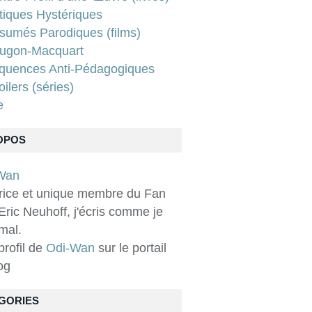
tiques Hystériques
sumés Parodiques (films)
ugon-Macquart
quences Anti-Pédagogiques
ilers (séries)
e
OPOS
rice et unique membre du Fan
Eric Neuhoff, j'écris comme je
 mal.
 profil de
Odi-Wan
sur le portail
og
GORIES