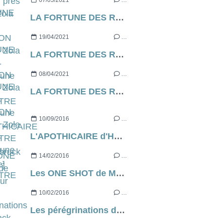
07/05/2021
…
LA FORTUNE DES ROUGON d’Emile Zola [contre-profil d’une œuvre] - CHAPITRE 7
19/04/2021
…
LA FORTUNE DES ROUGON d’Emile Zola [contre-profil d’une œuvre] - CHAPITRE 6
08/04/2021
…
LA FORTUNE DES ROUGON d’Emile Zola [contre-profil d’une œuvre] - CHAPITRE 5
10/09/2016
…
L'APOTHICAIRE d'Henri Lœvenbruck [critique]
14/02/2016
…
Les ONE SHOT de Monsieur Franck Thilliez
10/02/2016
…
Les pérégrinations de Franck Sharko et Lucie Hennebelle dans les romans de Franck Thilliez.