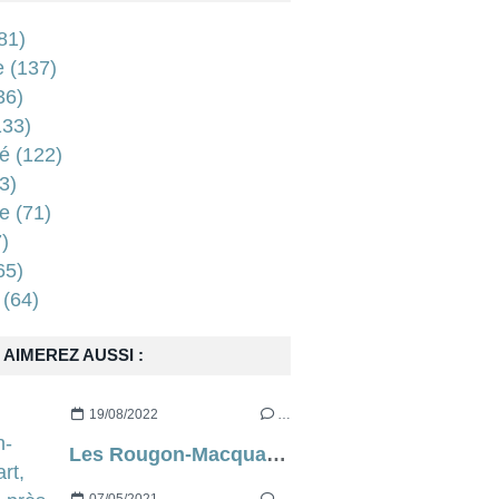
81)
e
(137)
36)
33)
é
(122)
3)
e
(71)
)
65)
(64)
AIMEREZ AUSSI :
19/08/2022
…
Les Rougon-Macquart, d’à peu près Emile Zola