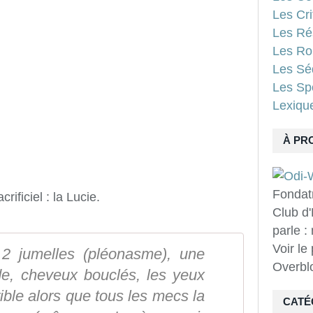
Les Cri
Les Ré
Les Ro
Les Sé
Les Spo
Lexiqu
À PR
Fondat
ificiel : la Lucie.
Club d'
parle :
Voir le
 2 jumelles (pléonasme), une
Overbl
de, cheveux bouclés, les yeux
rible alors que tous les mecs la
CATÉ