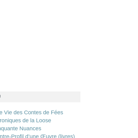
U
ie Vie des Contes de Fées
roniques de la Loose
nquante Nuances
tre-Profil d’une Œuvre (livres)