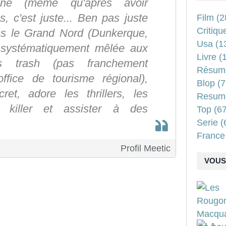
onne (même qu'après avoir
, c'est juste... Ben pas juste
Film
(2
Critiqu
dans le Grand Nord (Dunkerque,
Usa
(1
ve systématiquement mêlée aux
Livre
(1
s trash (pas franchement
Résum
office de tourisme régional),
Blop
(7
et, adore les thrillers, les
Resum
l killer et assister à des
Top
(67
Serie
(
France
Profil Meetic
VOUS 