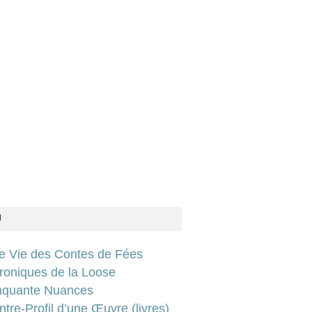
U
ie Vie des Contes de Fées
roniques de la Loose
nquante Nuances
tre-Profil d’une Œuvre (livres)