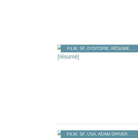
FILM
,
SF
,
DYSTOPIE
,
RÉSUMÉ
,
DI
FILM
,
SF
,
USA
,
ADAM DRIVER
,
JEF