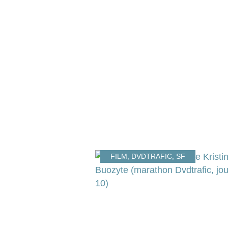
FILM
,
DVDTRAFIC
,
SF