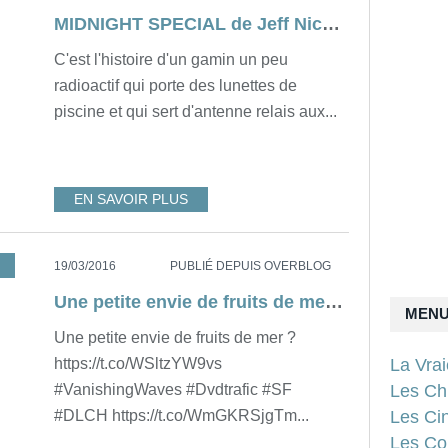
MIDNIGHT SPECIAL de Jeff Nichols
C'est l'histoire d'un gamin un peu
radioactif qui porte des lunettes de
piscine et qui sert d'antenne relais aux...
EN SAVOIR PLUS
F
,
DLCH
19/03/2016
PUBLIÉ DEPUIS OVERBLOG
Une petite envie de fruits de mer ?...
MEN
Une petite envie de fruits de mer ?
La Vra
https://t.co/WSltzYW9vs
Les Ch
#VanishingWaves #Dvdtrafic #SF
Les Ci
#DLCH https://t.co/WmGKRSjgTm...
Les Con