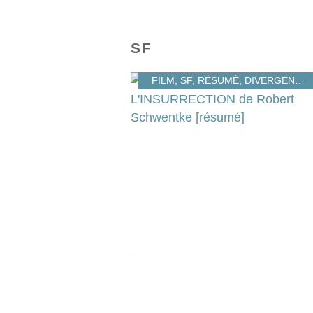
SF
FILM
,
SF
,
RÉSUMÉ
,
DIVERGENTE
,