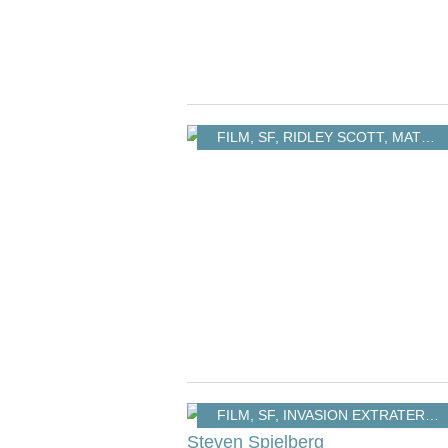
FILM
,
SF
,
RIDLEY SCOTT
,
MATT DAMON
FILM
,
SF
,
INVASION EXTRATERRESTRE