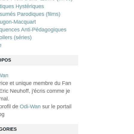
tiques Hystériques
sumés Parodiques (films)
ugon-Macquart
quences Anti-Pédagogiques
ilers (séries)
e
OPOS
rice et unique membre du Fan
Eric Neuhoff, j'écris comme je
 mal.
 profil de
Odi-Wan
sur le portail
og
GORIES