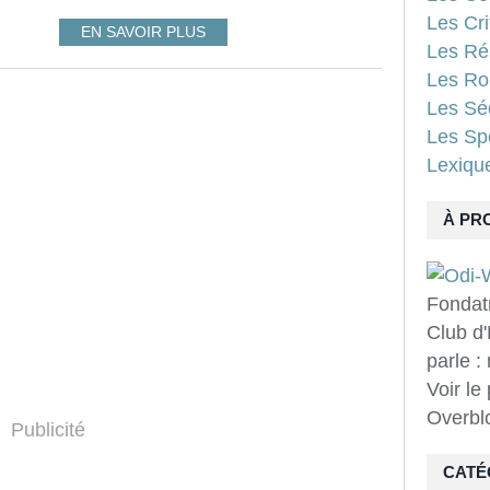
Les Cri
EN SAVOIR PLUS
Les Ré
Les Ro
Les Sé
Les Spo
Lexiqu
À PR
Fondat
Club d'
parle :
Voir le
Overbl
Publicité
CATÉ