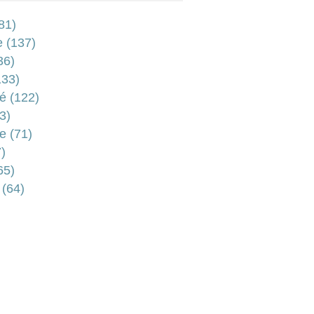
81)
e
(137)
36)
33)
é
(122)
3)
e
(71)
)
65)
(64)