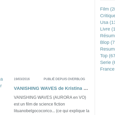
Film
(2
Critiqu
Usa
(1
Livre
(1
Résum
Blop
(7
Resum
Top
(67
Serie
(
France
19/03/2016
PUBLIÉ DEPUIS OVERBLOG
VANISHING WAVES de Kristina Buozyte (marathon Dvdtrafic, jour 10)
VANISHING WAVES (AURORA en VO)
est un film de science fiction
lituanobelgococorico... (ce qui explique la