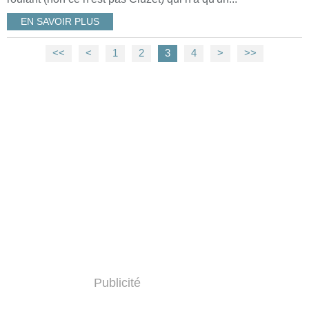
EN SAVOIR PLUS
<<
<
1
2
3
4
>
>>
Publicité